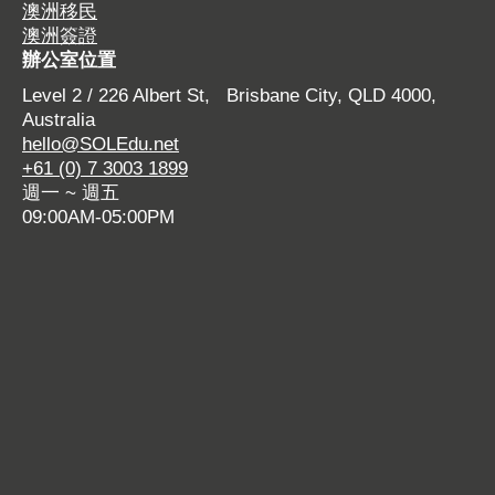
澳洲移民
k
p
n
a
p
p
澳洲簽證
p
a
p
m
a
p
辦公室位置
a
g
a
p
g
a
Level 2 / 226 Albert St, Brisbane City, QLD 4000,
g
e
g
a
e
g
Australia
e
o
e
g
o
e
hello@SOLEdu.net
o
p
o
e
p
o
+61 (0) 7 3003 1899
p
e
p
o
e
p
週一 ~ 週五
e
n
e
p
n
e
09:00AM-05:00PM
n
s
n
e
s
n
s
i
s
n
i
s
i
n
i
s
n
i
n
n
n
i
n
n
n
e
n
n
e
n
e
w
e
n
w
e
w
w
w
e
w
w
w
i
w
w
i
w
i
n
i
w
n
i