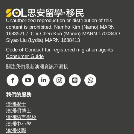
Unauthorized reproduction or distribution of this
content is prohibited. Namho Kim (Namo) MARN
1683521 / Chi-Chen Kuo (Momo) MARN 1700349 /
Siyao Liu (Lydia) MARN 1688413
Code of Conduct for registered migration agents
Consumer Guide
關注我們最新澳洲資訊不漏接
Find us on:
F
Y
L
I
W
W
a
o
i
n
e
h
我們的服務
c
u
n
s
b
a
澳洲學士
e
T
k
t
s
t
澳洲碩博士
b
u
e
a
i
s
澳洲語言學校
o
b
d
g
t
a
澳洲中小學
o
e
i
r
e
p
澳洲技職