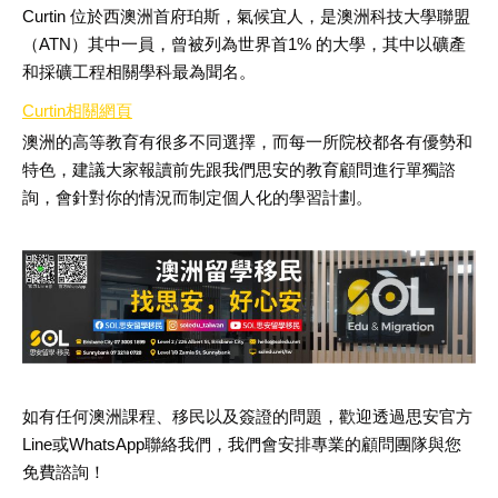
Curtin
位於西澳洲首府珀斯，氣候宜人，是澳洲科技大學聯盟
（
ATN
）其中一員，曾被列為世界首
1%
的大學，其中以礦產
和採礦工程相關學科最為聞名。
Curtin
相關網頁
澳洲的高等教育有很多不同選擇，而每一所院校都各有優勢和
特色，建議大家報讀前先跟我們思安的教育顧問進行單獨諮
詢，會針對你的情況而制定個人化的學習計劃。
如有任何澳洲課程、移民以及簽證的問題，歡迎透過思安官方
Line
或
WhatsApp
聯絡我們，我們會安排專業的顧問團隊與您
免費諮詢！