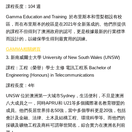
課程長度：
104
週
Gamma Education and Training
於布里斯本和雪梨都設有校
區，而在布里斯本的校區是在
2021
年全新落成的。他們所提供
的課程不但得到了澳洲政府的認可，更是根據最新的行業標準
而設計的，以確保學生得到最實用的訓練。
GAMMA
相關網頁
3. 新南威爾士大學
University of New South Wales (UNSW)
課程：工程（榮譽）學士
主修
電訊工程系
Bachelor of
Engineering (Honours) in Telecommunications
課程長度：
4
年
UNSW
位於澳洲第一大城市
Sydney
，生活便利，不旦是澳洲
八大成員之一，同時
APRU
和
U21
等多個國際著名教育聯盟的
成員。他們長居世界排名
50
強，當中多個學科更是
20
強，包括
會計及金融、法律、土木及結構工程、環境科學等。而他們的
採礦及礦物工程及商科可謂舉世聞名，綜合實力在澳洲名列前