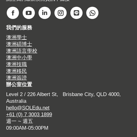
Find us on:
F
Y
L
I
W
W
a
o
i
n
e
h
我們的服務
c
u
n
s
b
a
澳洲學士
e
T
k
t
s
t
澳洲碩博士
b
u
e
a
i
s
澳洲語言學校
o
b
d
g
t
a
澳洲中小學
o
e
i
r
e
p
澳洲技職
澳洲移民
k
p
n
a
p
p
澳洲簽證
p
a
p
m
a
p
辦公室位置
a
g
a
p
g
a
Level 2 / 226 Albert St, Brisbane City, QLD 4000,
g
e
g
a
e
g
Australia
e
o
e
g
o
e
hello@SOLEdu.net
o
p
o
e
p
o
+61 (0) 7 3003 1899
p
e
p
o
e
p
週一 ~ 週五
e
n
e
p
n
e
09:00AM-05:00PM
n
s
n
e
s
n