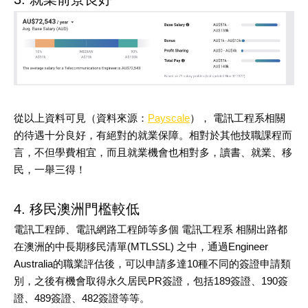
從以上資料可見（
資料來源：
Payscale
）
， 電訊工程系相關
的待遇十分良好，有絕對的就業保障。相對於其他技職課程而
言，不但學費相宜，而且就業機會也相對多，讀書、就業、移
民，一舉三得！
4. 移民澳洲門檻較低
電訊工程師、電訊網路工程師等多個 電訊工程系 相關出路都
在澳洲的中長期移民清單
(MTLSSL)
之中，通過
Engineer
Australia
的職業評估後，可以申請多達
10
種不同的簽證申請類
別，之後有機會取得永久居民
PR
簽證，包括
189
簽證、
190
簽
證、
489
簽證、
482
簽證等等。