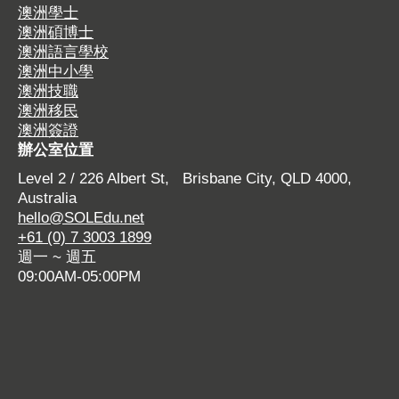
澳洲學士
e
T
k
t
s
t
澳洲碩博士
b
u
e
a
i
s
澳洲語言學校
o
b
d
g
t
a
澳洲中小學
o
e
i
r
e
p
澳洲技職
澳洲移民
k
p
n
a
p
p
澳洲簽證
p
a
p
m
a
p
辦公室位置
a
g
a
p
g
a
Level 2 / 226 Albert St, Brisbane City, QLD 4000,
g
e
g
a
e
g
Australia
e
o
e
g
o
e
hello@SOLEdu.net
o
p
o
e
p
o
+61 (0) 7 3003 1899
p
e
p
o
e
p
週一 ~ 週五
e
n
e
p
n
e
09:00AM-05:00PM
n
s
n
e
s
n
s
i
s
n
i
s
i
n
i
s
n
i
n
n
n
i
n
n
n
e
n
n
e
n