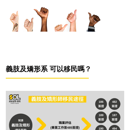
義肢及矯形系 可以移民嗎
？