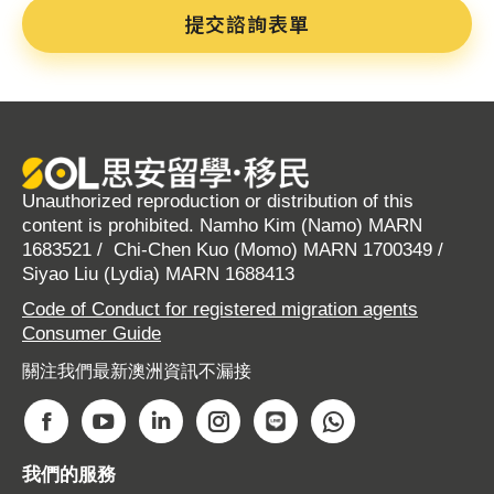
Unauthorized reproduction or distribution of this
content is prohibited. Namho Kim (Namo) MARN
1683521 / Chi-Chen Kuo (Momo) MARN 1700349 /
Siyao Liu (Lydia) MARN 1688413
Code of Conduct for registered migration agents
Consumer Guide
關注我們最新澳洲資訊不漏接
Find us on:
F
Y
L
I
W
W
a
o
i
n
e
h
我們的服務
c
u
n
s
b
a