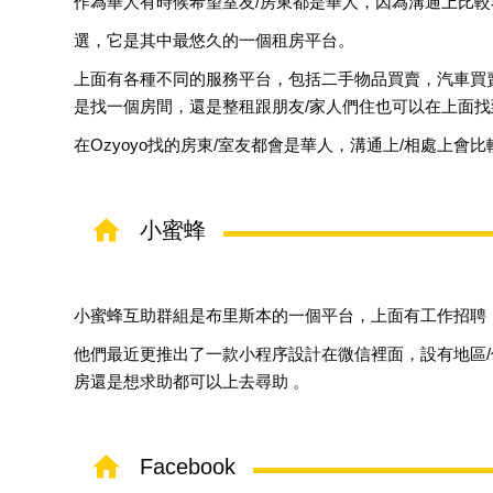
作為華人有時候希望室友
/
房東都是華人，因為溝通上比較
選
，
它是其中最悠久的一個租房平台
。
上面有各種不同的服務平台，包括二手物品買賣，汽車買
是找一個房間，還是整租跟朋友/家人們住也可以在上面找
在Ozyoyo找的房東/室友都會是華人，溝通上
/
相處上會比
小蜜蜂
小蜜蜂互助群組是布里斯本的一個平台，上面有工作招聘
他們最近更推出了一款小程序設計在微信裡面，設有地區
房還是想求助都可以上去尋助 。
Facebook