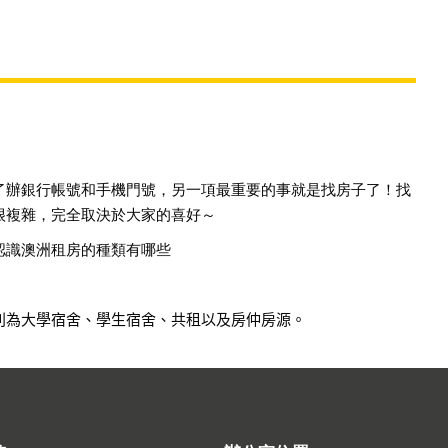
了辦銀行帳號和手機門號，另一項最重要的
事就是找房子了！找
很複雜，完全取決於大家的喜好
～
認識澳洲租房的種類有哪些
別為大學宿舍、學生宿舍、共租以及
房仲
房源
。