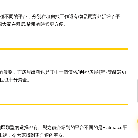
了多種不同的平台，分別在租房找工作還
有物品買賣都新增了平
讓大家在租房/
放租的時候更方便。
不同的服務，而房屋出租也是其中一個
價格/地區/房屋類型等篩選功
租也十
分齊全。
不同地區類型的選擇都有。與之前介紹到
的平台不同的是Flatmates平
上網，令
大家找到更合適的室友。