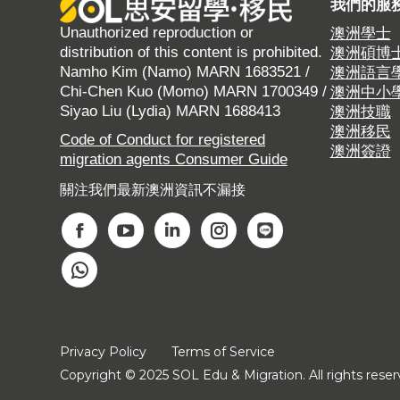
我們的服
Unauthorized reproduction or
澳洲學士
distribution of this content is prohibited.
澳洲碩博
Namho Kim (Namo) MARN 1683521 /
澳洲語言
Chi-Chen Kuo (Momo) MARN 1700349 /
澳洲中小
Siyao Liu (Lydia) MARN 1688413
澳洲技職
澳洲移民
Code of Conduct for registered
澳洲簽證
migration agents Consumer Guide
關注我們最新澳洲資訊不漏接
Find us on:
F
Y
L
I
W
a
o
i
n
e
W
c
u
n
s
b
h
e
T
k
t
s
a
b
u
e
a
i
t
Privacy Policy
Terms of Service
o
b
d
g
t
s
Copyright © 2025 SOL Edu & Migration. All rights reser
o
e
i
r
e
a