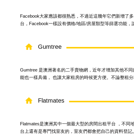
Facebook大家應該都很熟悉，不過近這幾年它們新增
台，Facebook一樣設有價格/地區/房屋類型等篩選功能，
Gumtree
Gumtree 是澳洲著名的二手賣物網，近年才增加其他
能也一樣具備， 也讓大家租房的時候更方便。不論整租分
Flatmates
Flatmates是澳洲其中一個最大型的房間出租平台 ，
台上還有是專門找室友的，室友們都會把自己的資料登記