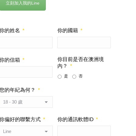
立刻加入我的Line
你的姓名
*
你的國籍
*
你目前是否在澳洲境
你的信箱
*
內？
*
是
否
您的年紀為何？
*
你偏好的聯繫方式
*
你的通訊軟體ID
*