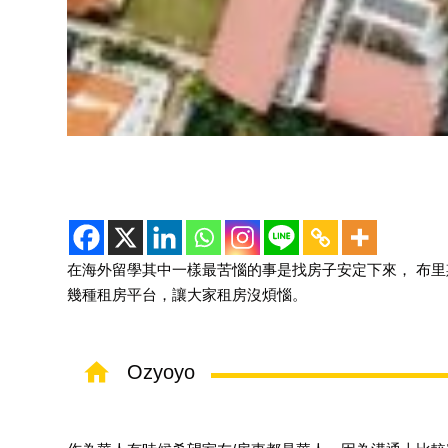
在海外留學其中一樣最苦惱的事是找房子安定下來
，
布里
幾種租房平台，讓
大家租房沒
煩惱
。
Ozyoyo