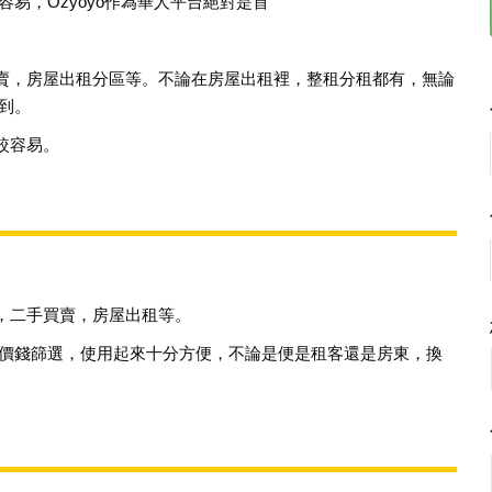
容易，O
zyoyo作為華人平台絕對
是首
賣，房屋出租分區等。不論在房屋出租裡，整租分租都有，無論
到。
較容易。
，二手買賣，房屋出租等。
/價錢篩選，使用起來十分方便，不論是便是租客還是房東，換