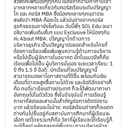
สวัสดีคะพี่ๆน้องๆทุกคน เนื่องจากว่ามีคำถามเข้า
มาหลากหลายเกี่ยวกับคอร์สเรียนระดับปริญญา
โท และ คอร์ส MBA ซึ่งน้องๆหลายๆคนอาจจะ
สงสัยว่า MBA คืออะไร แล้วมันต่างจากคอร์ส
ธุรกิจธรรมดายังไงกันนะ วันนี้พี่ๆ SOL Edu จะมา
อธิบายเพิ่มเติมสั้นๆ แบบ Exclusive ให้น้องๆกัน
ค่ะ About MBA: ปริญญาโทด้านการ
บริหารธุรกิจ เป็นปริญญาต่อยอดสำหรับใครที่
ต้องการเรียนเพื่อเพิมพูนความรู้ด้านการบริหาร
หรือไปเป็นผู้จัดการในอนาคต อีกในแนวนึงก็คือ
เรียนเพื่อไปเป็น ผู้บริหารนั่นเอง ระยะเวลาเรียน: 1
ปี ถึง 1.5 ปี ข้อดี: นักเรียนที่จบปริญญานี้
สามารถมองหาโอกาสงานที่ดีขึ้น พร้อมกับเงิน
เดือนที่อาจจะสูงชึ้นตามไปด้วย และข้อดีอีกอย่างก็
คือ คนที่มาเรียนต่างประเทศ ก็จะได้พัฒนาภาษา
อังกฤษไปในตัวด้วย ซึ่งในปัจจุบันนี้ การเรียนรู้
ภาษาที่สองและสามนั้นสำคัญต่อการติดต่องาน
มาก แล้วเรียนอะไรบ้าง: คอร์สเรียนต่างๆก็จะแตก
ต่างกันไปขึ้นอยู่กับสถาบันการศึกษาที่ผู้เรียนจะ
เลือก แต่โดยรวมๆก็คือ วิชาที่ผู้เรียนจะได้เรียนรู้ก็
จะมีตั้งแต่ หลักกลยุทธ์พื้นฐาน การบริหารฝ่าย