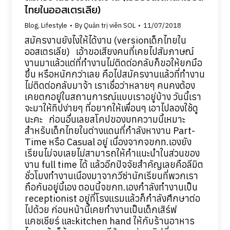
ไทยในออสเตรเลีย)
Blog
,
Lifestyle
By
Quản trị viên SOL
11/07/2018
สมัครงานยังไงให้ได้งาน (versionเด็กไทยใน
ออสเตรเลีย) เอ้าขอเสียงคนที่เคยไปสัมภาษณ์
งานมาแล้วแต่ที่ทำงานไม่ติดต่อกลับก็ขอให้ยกมือ
ขึ้น หรือหนักกว่าเลย คือไปสมัครงานแล้วที่ทำงาน
ไม่ติดต่อกลับมาจ้า เราเชื่อว่าหลายๆ คนคงต้อง
เคยตกอยู่ในสถานการณ์แบบเราอยู่บ้าง วันนี้เรา
จะมาให้ทิปง่ายๆ ที่อยากให้เพื่อนๆ เอาไปลองใช้ดู
นะคะ ก่อนอื่นเลยสโคปของบทความนี้เหมาะ
สำหรับเด็กไทยในต่างแดนที่กำลังหางาน Part-
Time หรือ Casual อยู่ เนื่องจากจขกท.เองยัง
เรียนไม่จบเลยไม่สามารถให้คำแนะนำในส่วนของ
งาน full time ได้ แล้วอีกปัจจัยสำคัญเลยคือลีมิต
ชั่วโมงทำงานเนืองมาจากวีซ่านักเรียนที่พวกเรา
ถือกันอยู่นี้เอง ตอนนี้จขกท.เองกำลังทำงานเป็น
receptionist อยู่ที่โรงแรมแล้วก็กำลังศึกษาต่อ
ไปด้วย ก่อนหน้านี้เคยทำงานเป็นเด็กเสิร์ฟ
แคชเชียร์ และkitchen hand ให้กับร้านอาหาร