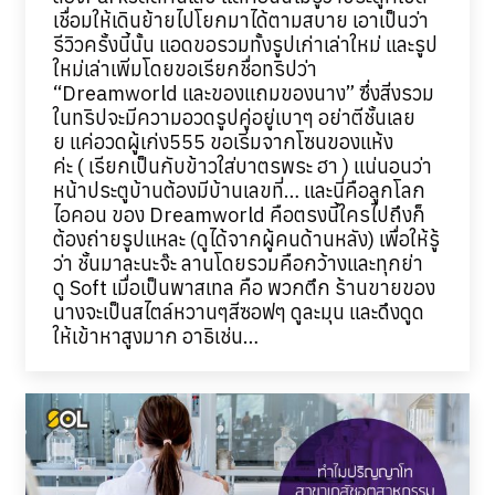
เชื่อมให้เดินย้ายไปโยกมาได้ตามสบาย เอาเป็นว่า
รีวิวครั้งนี้นั้น แอดขอรวมทั้งรูปเก่าเล่าใหม่ และรูป
ใหม่เล่าเพิ่มโดยขอเรียกชื่อทริปว่า
“Dreamworld และของแถมของนาง” ซึ่งสิ่งรวม
ในทริปจะมีความอวดรูปคู่อยู่เบาๆ อย่าตีชั้นเลย
ย แค่อวดผู้เก่ง555 ขอเริ่มจากโซนของแห้ง
ค่ะ ( เรียกเป็นกับข้าวใส่บาตรพระ ฮา ) แน่นอนว่า
หน้าประตูบ้านต้องมีบ้านเลขที่… และนี่คือลูกโลก
ไอคอน ของ Dreamworld คือตรงนี้ใครไปถึงก็
ต้องถ่ายรูปแหละ (ดูได้จากผู้คนด้านหลัง) เพื่อให้รู้
ว่า ชั้นมาละนะจ๊ะ ลานโดยรวมคือกว้างและทุกย่า
ดู Soft เมื่อเป็นพาสเทล คือ พวกตึก ร้านขายของ
นางจะเป็นสไตล์หวานๆสีซอฟๆ ดูละมุน และดึงดูด
ให้เข้าหาสูงมาก อาธิเช่น…