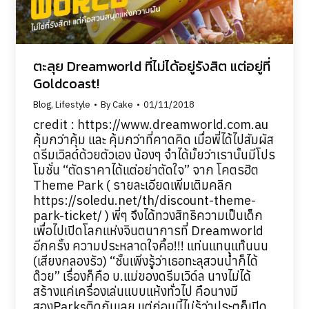
ตะลุย Dreamworld ที่ไม่ได้อยู่รังสิต แต่อยู่ที่
Goldcoast!
Blog
,
Lifestyle
By
Cake
01/11/2018
credit : https://www.dreamworld.com.au
คุ้มกว่าคุ้ม และ คุ้มกว่าที่คาดคิด เมื่อพี่ได้ไปสัมผัส
ดรีมเวิลด์ด้วยตัวเอง น้องๆ จำได้มั้ยว่าเรานั้นมีโปร
โมชั่น “ตัดราคาได้แต่อย่าตัดใจ” จาก โคตรฮิต
Theme Park ( รายละเอียดเพิ่มเติมคลิก
https://soledu.net/th/discount-theme-
park-ticket/ ) พี่ๆ จึงได้ทวงสิทธิความเป็นเด็ก
เพื่อไปเปิดโลกแห่งจินตนาการที่ Dreamworld
อีกครั้ง ความประหลาดใจคื้อ!!! แท่นแทนแท๊นนน
(เสียงกลองรัว) “ชั้นเพิ่งรู้ว่าเธอทะลุสวนน้ำก็ได้
ด๊วย” เรื่องก็คือ บ.แม่ของดรีมเวิด์ล นางไม่ได้
สร้างแค่เครื่องเล่นแบบแห้งทั่วไป คือนางมี
สองParksติดกันเลย แต่ก่อนนี้ไม่รู้ว่าประตูก็เปิด