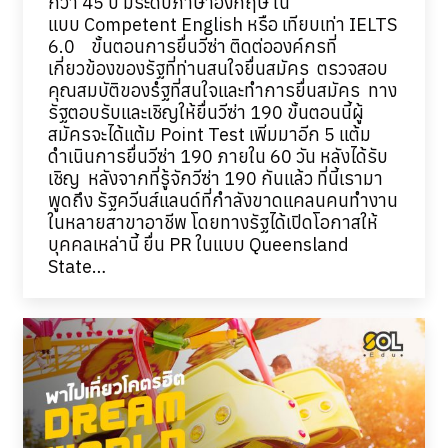
กว่า 45 ปี มีระดับภาษาอังกฤษ ใน
แบบ Competent English หรือ เทียบเท่า IELTS
6.0 ขั้นตอนการยื่นวีซ่า ติดต่อองค์กรที่
เกี่ยวข้องของรัฐที่ท่านสนใจยื่นสมัคร ตรวจสอบ
คุณสมบัติของรํฐที่สนใจและทำการยื่นสมัคร ทาง
รัฐตอบรับและเชิญให้ยื่นวีซ่า 190 ขั้นตอนนี้ผู้
สมัครจะได้แต้ม Point Test เพิ่มมาอีก 5 แต้ม
ดำเนินการยื่นวีซ่า 190 ภายใน 60 วัน หลังได้รับ
เชิญ หลังจากที่รู้จักวีซ่า 190 กันแล้ว ที่นี้เรามา
พูดถึง รัฐควีนส์แลนด์ที่กำลังขาดแคลนคนทำงาน
ในหลายสาขาอาชีพ โดยทางรัฐได้เปิดโอกาสให้
บุคคลเหล่านี้ ยื่น PR ในแบบ Queensland
State…