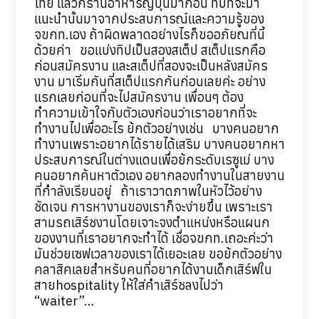
ไทย แล้วก็ร้านอาหารญีปุ่นมาก่อน ทิปที่จะมา
แนะนำนั้นมาจากประสบการณ์และความรู้ของ
จขกท.เอง ถ้าผิดพลาดอย่างไรก็ขออภัยณที่นี้
ด้วยค่า ขอแบ่งทิปเป็นสองสเต็ป สเต็ปแรกคือ
ก่อนสมัครงาน และสเต็ปที่สองจะเป็นหลังสมัคร
งาน มาเริ่มกันที่สเต็ปแรกกันก่อนเลยค่ะ อย่าง
แรกเลยก่อนที่จะไปสมัครงาน เพื่อนๆ ต้อง
ทำความเข้าใจกับตัวเองก่อนว่าเราอยากที่จะ
ทำงานไปเพื่ออะไร ย้กตัวอย่างเช่น บางคนอยาก
ทำงานเพราะอยากได้รายได้เสริม บางคนอยากหา
ประสบการณ์ในต่างแดนเพื่อย้กระดับเรซูเม่ บาง
คนอยากค้นหาตัวเอง อยากลองทำงานในสายงาน
ที่กำลังเรียนอยู่ ถ้าเราวาดภาพในหัวไว้อย่าง
ชัดเจน การหางานของเราก็จะง่ายขึ้น เพราะเรา
สามรถเสิร์ชงานโดยเจาะจงตำแหน่งหรือแผนก
ของงานที่เราอยากจะทำได้ เชื่อจขกท.เถอะค่ะว่า
มันช่วยเซฟเวลาของเราได้เยอะเลย ขอย้กตัวอย่าง
คลาสิคเลยสำหรับคนที่อยากได้งานเด็กเสิร์ฟใน
สายhospitality ให้ใส่คำเสิร์ชลงไปว่า
“waiter”…