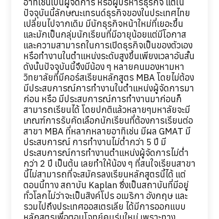
อาทิเช่นเป็นผู้จัดการ หรือผู้บริหารธุรกิจ แต่ใน
ปัจจุบันนี้ลักษณะเทรนด์ธุรกิจของในประเทศไทย
เปลี่ยนไปจากเดิม มีนักธุรกิจหน้าใหม่ที่เยอะขึ้น
และมักเป็นกลุ่มนักเรียนที่มีอายุน้อยแต่มีโอกาส
และความสามารถในการเปิดธุรกิจเป็นของตัวเอง
หรือทำงานในตำแหน่งระดับสูงขึ้นเพียงเวลาอันสั้น
ดังนั้นปัจจุบันนี้จึงมีน้อง ๆ หลายคนมองหามหา
วิทยาลัยที่มีคอร์สเรียนหลักสูตร MBA โดยไม่ต้อง
มีประสบการณ์การทำงานในตำแหน่งผู้จัดการมา
ก่อน หรือ มีประสบการณ์การทำงานมาก่อนก็
สามารถเรียนได้ โดยปกติแล้วหลายๆมหาลัยจะมี
เกณฑ์การรับคัดเลือกนักเรียนที่ต้องการเรียนต่อ
สาขา MBA ที่หลากหลายอาทิเช่น มีผล GMAT มี
ประสบการณ์ การทำงานไม่ต่ำกว่า 5 ปี มี
ประสบการณ์การทำงานตำแหน่งผู้จัดการไม่ต่ำ
กว่า 2 ปี เป็นต้น เลยทำให้น้อง ๆ ที่สนใจเรียนสาขา
นี้ไม่สามารถที่จะสมัครลงเรียนหลักสูตรนี้ได้ แต่
ตอนนี้ทาง สถาบัน Kaplan ซึ่งเป็นสถาบันที่มีอยู่
ทั่วโลกไม่ว่าจะเป็นสิงค์โปร อเมริกา อังกฤษ และ
รวมไปถึงประเทศออสเตรเลีย ได้มีการออกแบบ
หลักสูตรเพื่อตอบโจทย์คนรุ่นใหม่ เพราะทาง