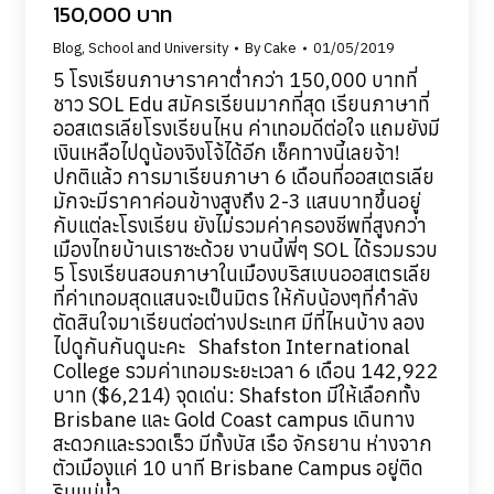
150,000 บาท
Blog
,
School and University
By
Cake
01/05/2019
5 โรงเรียนภาษาราคาต่ำกว่า 150,000 บาทที่
ชาว SOL Edu สมัครเรียนมากที่สุด เรียนภาษาที่
ออสเตรเลียโรงเรียนไหน ค่าเทอมดีต่อใจ แถมยังมี
เงินเหลือไปดูน้องจิงโจ้ได้อีก เช็คทางนี้เลยจ้า!
ปกติแล้ว การมาเรียนภาษา 6 เดือนที่ออสเตรเลีย
มักจะมีราคาค่อนข้างสูงถึง 2-3 แสนบาทขึ้นอยู่
กับแต่ละโรงเรียน ยังไม่รวมค่าครองชีพที่สูงกว่า
เมืองไทยบ้านเราซะด้วย งานนี้พี่ๆ SOL ได้รวมรวบ
5 โรงเรียนสอนภาษาในเมืองบริสเบนออสเตรเลีย
ที่ค่าเทอมสุดแสนจะเป็นมิตร ให้กับน้องๆที่กำลัง
ตัดสินใจมาเรียนต่อต่างประเทศ มีที่ไหนบ้าง ลอง
ไปดูกันกันดูนะคะ Shafston International
College รวมค่าเทอมระยะเวลา 6 เดือน 142,922
บาท ($6,214) จุดเด่น: Shafston มีให้เลือกทั้ง
Brisbane และ Gold Coast campus เดินทาง
สะดวกและรวดเร็ว มีทั้งบัส เรือ จักรยาน ห่างจาก
ตัวเมืองแค่ 10 นาที Brisbane Campus อยู่ติด
ริมแม่น้ำ…