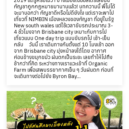
2019 แต่รู้หรือไม่ว่า บางเมืองในออสเตรเลียนั้น
กัญชาถูกกฏหมายมานานแล้ว! บทความนี้ พี่ไม่ได้
จะมาบอกว่า กัญชาดีหรือไม่ดียังไง แต่เราจะพาไป
เที่ยวที่ NIMBIN เมืองหลวงของกัญชา ที่อยู่ในรัฐ
New south wales แต่ใช้เวลาขับรถประมาณ 3-
4 ชั่วโมงจาก Brisbane city เหมาะกับการไป
เที่ยวแบบ One day trip แบบขับรถไป เช้า-เย็น
กลับ วันนี้ เราเดินทางกันตั้งแต่ 10 โมงเช้า ออก
จาก Brisbane city มุ่งหน้าลงใต้โดย อากาศ
ค่อนข้างขมุกขมัว ฝนตกเป็นระยะ เลยทำให้ไปถึง
ช้ากว่าที่คิด ระหว่างทางเราแวะเข้าที่ Organic
Farm เพื่อเสพบรรยากาศเย็น ๆ วันฝนตก ก่อนที่
จะเดินทางต่อไปยัง Byron Bay…