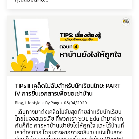
TIPs!!! เคล็ดไม่ลับสำหรับนักเรียนไทย: PART
IV การยื่นเอกสารเพื่อขอเช่าบ้าน
Blog
,
Lifestyle
By
Pang
08/04/2020
เดินทางมาถึงเคล็ดไม่ลับสุดท้ายสำหรับนักเรียน
ไทยในออสเตรเลีย ที่พวกเรา SOL Edu นำมาฝาก
กันก็คือ การหาบ้านเช่ายังไงให้ถูกใจ และ ได้บ้านที่
เราต้องการ โดยเราจะขอการอธิบายแบ่งเป็นสอง