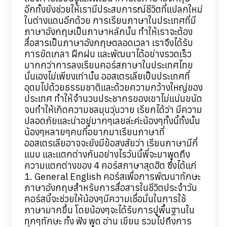
อีกทั้งยังช่วยให้เรามีประสบการณ์ชีวิตที่แปลกใหม่
ในต่างแดนอีกด้วย การเรียนภาษาในประเทศที่มี
ภาษาอังกฤษเป็นภาษาหลักนั้น ทำให้เราจะต้อง
สื่อสารเป็นภาษาอังกฤษตลอดเวลา เราจึงได้รับ
การขัดเกลา ฝึกฝน และพัฒนาได้อย่างรวดเร็ว
มากกว่าการลงเรียนคอร์สภาษาในประเทศไทย
นั่นเองไม่เพียงเท่านั้น ออสเตรเลียเป็นประเทศที่
อุดมไปด้วยธรรมชาติและด้วยความกว้างใหญ่ของ
ประเทศ ทำให้จำนวนประชากรของเขาไม่แน่นขนัด
จนทำให้เกิดความชลมุนวุ่นวาย เรียกได้ว่า มีความ
ปลอดภัยและน่าอยู่มากๆเลยล่ะค่ะน้องๆทั้งนี้ทั้งนั้น
น้องๆหลายๆคนที่อยากมาเรียนภาษาที่
ออสเตรเลียอาจจะยังมีข้อสงสัยว่า เรียนภาษามีกี่
แบบ และแตกต่างกันอย่างไรวันนี้พี่จะมาพูดถึง
ความแตกต่างของ 4 คอร์สภาษาสุดฮิต ซึ่งได้แก่
1. General English คอร์สเพื่อการพัฒนาทักษะ
ภาษาอังกฤษสำหรับการสื่อสารในชีวิตประจำวัน
คอร์สนี้จะช่วยให้น้องๆมีความเชื่อมั่นในการใช้
ภาษามากขึ้น โดยน้องๆจะได้รับการปูพื้นฐานใน
ทุกๆทักษะ ทั้ง ฟัง พูด อ่าน เขียน รวมไปถึงการ