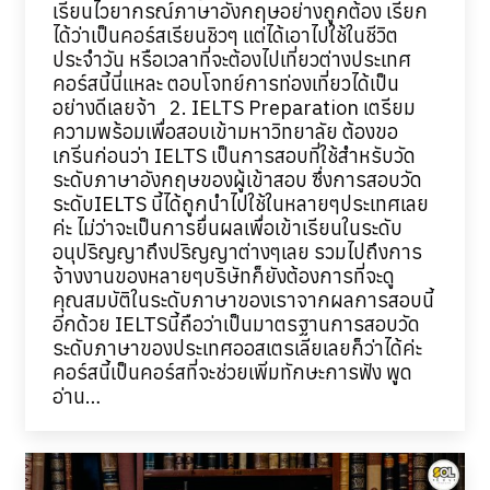
เรียนไวยากรณ์ภาษาอังกฤษอย่างถูกต้อง เรียก
ได้ว่าเป็นคอร์สเรียนชิวๆ แต่ได้เอาไปใช้ในชีวิต
ประจำวัน หรือเวลาที่จะต้องไปเที่ยวต่างประเทศ
คอร์สนี้นี่แหละ ตอบโจทย์การท่องเที่ยวได้เป็น
อย่างดีเลยจ้า 2. IELTS Preparation เตรียม
ความพร้อมเพื่อสอบเข้ามหาวิทยาลัย ต้องขอ
เกริ่นก่อนว่า IELTS เป็นการสอบที่ใช้สำหรับวัด
ระดับภาษาอังกฤษของผู้เข้าสอบ ซึ่งการสอบวัด
ระดับIELTS นี้ได้ถูกนำไปใช้ในหลายๆประเทศเลย
ค่ะ ไม่ว่าจะเป็นการยื่นผลเพื่อเข้าเรียนในระดับ
อนุปริญญาถึงปริญญาต่างๆเลย รวมไปถึงการ
จ้างงานของหลายๆบริษัทก็ยังต้องการที่จะดู
คุณสมบัติในระดับภาษาของเราจากผลการสอบนี้
อีกด้วย IELTSนี้ถือว่าเป็นมาตรฐานการสอบวัด
ระดับภาษาของประเทศออสเตรเลียเลยก็ว่าได้ค่ะ
คอร์สนี้เป็นคอร์สที่จะช่วยเพิ่มทักษะการฟัง พูด
อ่าน…