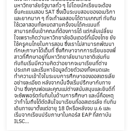
มหาวิทยาลัยรัฐบาลทั่ว ๆ ไปโดยนักเรียนจะต้อง
ยื่นคะแนนสอบ SAT ซึ่งเป็นระบบสอบของอเมริกา
และยากมาก ๆ ที่จะทำผลสอบได้ตามเกณฑ์ ทับทิม
ใช้เวลาสอบทั้งหมดสามครั้งจนได้คะแนนที่
สามารถยื่นเข้าคณะที่ต้องการได้ แต่กลับเปลี่ยน
ใจเพราะคิดว่ามหาวิทยาลัยอินเตอร์ที่เมืองไทย ยัง
ใช้ครูคนไทยในการสอน ซึ่งเราไม่สามารถพัฒนา
ทักษะภาษาได้เต็มที่ ซึ่งศึกษาจากการเรียนของพี่
สาวที่ศึกษาอยู่ที่มหาวิทยาลัยนานาชาติเช่นกัน
ทับทิมเริ่มมีความคิดว่าอยากจะมาเรียนที่ต่าง
ประเทศ และเริ่มหาข้อมูลด้วยตัวเองทั้งหมดและ
ทำความเข้าใจในระบบการศึกษาของออสเตรเลีย
อย่างละเอียด หลังจากนั้นจึงเริ่มปรึกษากับทาง
บ้าน ซึ่งคุณพ่อและคุณแม่ต่างสนับสนุนและยินดีที่
จะซัพพอร์ตทับทิมในด้านการศึกษา และนี่คือเหตุ
ว่าทำไมถึงได้ตัดสินใจมาเรียนที่ออสเตรเลีย ทับทิม
เดินทางมาตั้งแต่อายุ 18 ปีหรือหลังจบ ม.6 และ
เริ่มจากเรียนปรับภาษาในคอร์ส EAP ที่สถาบัน
ILSC…