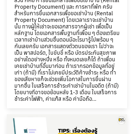
ส่วน ก็คือ การยื่นเอกสารเพื่อขอเช่าบ้าน (Rental
Property Document) และ การหาที่พัก ครับ
สำหรับการยื่นเอกสารเพื่อขอเช่าบ้าน (Rental
Property Document) โดยเวลาเราจะเช่าบ้าน
นั้น ทางผู้ให้เช่าจะขอเอกสารจากผู้เช่า เพื่อเป็น
หลักฐาน โดยเอกสารพื้นฐานที่เพื่อน ๆ ต้องเตรียม
เวลาทเช่าบ้านส่วนขึ้นตอนมีอะไรมารู้ไปพร้อม ๆ
กันเลยครับ เอกสารแสดงตัวตนของเรา ไม่ว่าจะ
เป็น พาสปอร์ต, ใบขับขี่ หรือ บัตรประกันสุขภาพ
อย่างใดอย่างหนึ่ง หรือ ทั้งหมดเลยก็ได้ ถ้าเพื่อน
เคยเช่าบ้านที่อื่นมาก่อน ถ้าเรากรอกข้อมูลที่อยู่
เก่า (ถ้ามี) ที่เราไม่เคยมีประวัติค้างชำระ หรือ ทำ
ของเสียหายก็จะช่วยเพิ่มโอกาสในการยื่นผ่าน
มากขึ้น ใบเสร็จการชำระค่าเช่าบ้านในอดีต (ถ้ามี)
โดยบางทีอาจขอย้อนหลัง 1-3 เดือน ใบเสร็จการ
ชำระค่าไฟฟ้า, ค่าแก๊ส หรือ ค่ามือถือ…