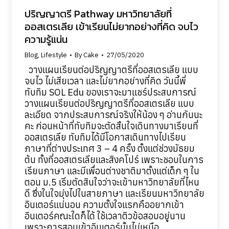
ปริญญาตรี Pathway มหาวิทยาลัยที่
ออสเตรเลีย เข้าเรียนไม่ยากอย่างที่คิด จบไว
ความรู้แน่น
Blog
,
Lifestyle
By
Cake
27/05/2020
วางแผนเรียนต่อปริญญาตรีที่ออสเตรเลีย แบบ
จบไว ไม่เสียเวลา และไม่ยากอย่างที่คิด วันนี้พี่
ทับทิม SOL Edu ของเราจะมาแชร์ประสบการณ์
วางแผนเรียนต่อปริญญาตรีที่ออสเตรเลีย แบบ
ละเอียด จากประสบการณ์จริงให้น้อง ๆ อ่านกันนะ
คะ ก่อนหน้าที่ทับทิมจะตัดสิ้นใจเดินทางมาเรียนที่
ออสเตรเลีย ทับทิมได้มีโอกาสเดินทางไปเรียน
ภาษาที่ต่างประเทศ 3 – 4 ครั้ง ตั้งแต่ช่วงมัธยม
ต้น ทั้งที่ออสเตรเลียและสิงคโปร์ เพราะชอบในการ
เรียนภาษา และมีเพื่อนต่างชาติมาตั้งแต่เด็ก ๆ ใน
ตอน ม.5 เริ่มตัดสินใจว่าจะเข้ามหาวิทยาลัยที่ไหน
ดี ซึ่งในใจมุ่งไปในสายภาษา และเรียนมหาวิทยาลัย
อินเตอร์แน่นอน ความตั้งใจแรกคืออยากเข้า
อินเตอร์คณะใดก็ได้ ใช้เวลาติวข้อสอบอยู่นาน
เพราะการสอบเข้าอินเตอร์นั้นไม่เหมือ