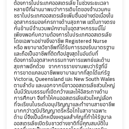
ต้องการในประเทศออสเตรเลีย ในช่วงระยะเวลา
หลายปีที่ผ่านมาพบว่าการเติบโตของจำนวนคน
ชราในประเทศออสเตรเลียเพิ่มขึ้นอย่างต่อเนื่องใน
อุตสากรรมองค์กรทางด้านสุขภาพ แต่ในทางตรง
กันข้ามมีจำนวนพนักงานในอุตสาหกรรมนี้ไม่
เพียงพอกับความต้องการในประเทศออสเตรเลีย
โดยเฉพาะอย่างยิ่งอาชีพ Registered Nurse
หรือ พยาบาลวิชาชีพที่ได้รับการรองรับมาตรฐาน
และถือเป็นอาชีพที่ติดท๊อปสูงสุดในอันดับที่
ต้องการในอุตสาหกรรมทางการแพทย์และด้าน
สุขภาพอีกด้วย จากการรายงานพบว่ารัฐที่มี
การขาดแคลนอาชีพพยาบาลมากที่สุดได้แก่รัฐ
Victoria, Queensland และ New South Wales
ตามลำดับ และนอกจากนี้ชาวออสเตรเลียส่วนใหญ่
นั้นมีวัฒนธรรมที่เปิดกว้างและให้อิสระทางด้าน
การศึกษา จึงทำให้คนออสเตรเลียส่วนใหญ่เลือก
ที่จะเรียนในระดับอนุปริญญาและทำงานสายอาชีพ
มากกว่าวุฒิปริญญาตรีหรือโทในสาขาเฉพาะ
ด้าน นี่จึงเป็นอีกหนึ่งเหตุผลสำคัญที่ทำให้รัฐบาล
ออสเตรเลียเปิดรับชาวต่างชาติที่มีคุณสมบัติใน