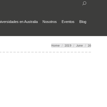
Search:
iversidades en Australia
Nosotros
Eventos
Blog
You are here:
Home
2019
June
26