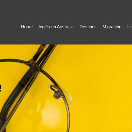
Home
Inglés en Australia
Destinos
Migración
Un
!