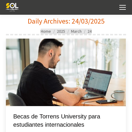
Daily Archives:
24/03/2025
You are here:
Home
2025
March
24
Becas de Torrens University para
estudiantes internacionales