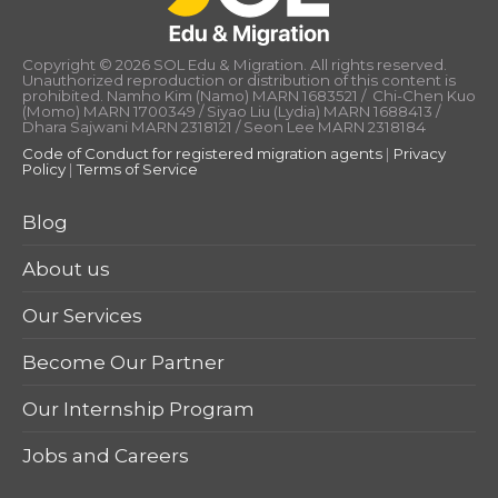
Copyright © 2026 SOL Edu & Migration. All rights reserved.
Unauthorized reproduction or distribution of this content is
prohibited. Namho Kim (Namo) MARN 1683521 / Chi-Chen Kuo
(Momo) MARN 1700349 / Siyao Liu (Lydia) MARN 1688413 /
Dhara Sajwani MARN 2318121 / Seon Lee MARN 2318184
Code of Conduct for registered migration agents
|
Privacy
Policy
|
Terms of Service
Blog
About us
Our Services
Become Our Partner
Our Internship Program
Jobs and Careers