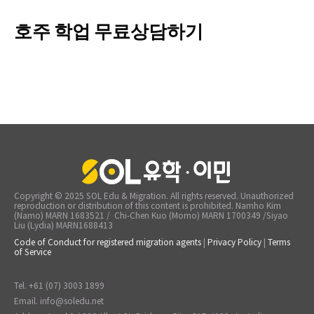
호주 학업 무료상담하기
Copyright © 2025 SOL Edu & Migration. All rights reserved. Unauthorized
reproduction or distribution of this content is prohibited. Namho Kim
(Namo) MARN 1683521 / Chi-Chen Kuo (Momo) MARN 1700349 /Siyao
Liu (Lydia) MARN1688413
Code of Conduct for registered migration agents
|
Privacy Policy
|
Terms
of Service
Tel.
+61 (07) 3003 1899
Email.
info@soledu.net