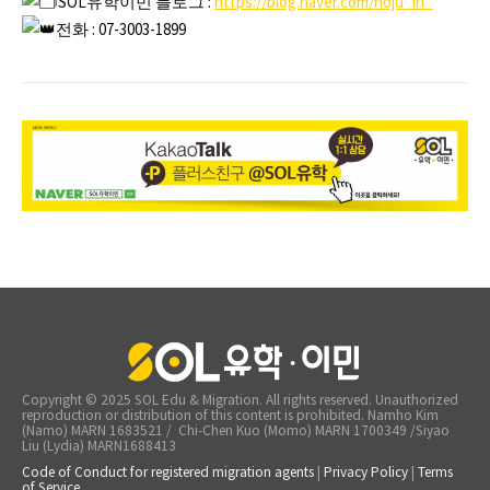
SOL유학이민 블로그 :
https://blog.naver.com/hoju_in_
전화 : 07-3003-1899
Copyright © 2025 SOL Edu & Migration. All rights reserved. Unauthorized
reproduction or distribution of this content is prohibited. Namho Kim
(Namo) MARN 1683521 / Chi-Chen Kuo (Momo) MARN 1700349 /Siyao
Liu (Lydia) MARN1688413
Code of Conduct for registered migration agents
|
Privacy Policy
|
Terms
of Service