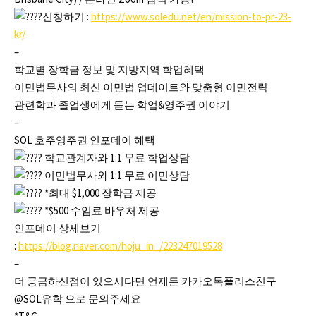
신청하기 :
https://www.soledu.net/en/mission-to-pr-23-
kr/
–
학교별 장학금 정보 및 지방지역 학업혜택
이민법무사의 최신 이민법 업데이트와 맞춤형 이민전략
관련학과 졸업생에게 듣는 학업&영주권 이야기
–
SOL 호주영주권 인포데이 혜택
학교관계자와 1:1 무료 학업상담
이민법무사와 1:1 무료 이민상담
*최대 $1,000 장학금 제공
*$500 수임료 바우처 제공
인포데이 상세보기
:
https://blog.naver.com/hoju_in_/223247019528
–
더 궁금하신점이 있으시다면 언제든 카카오톡플러스친구
@SOL유학 으로 문의주세요