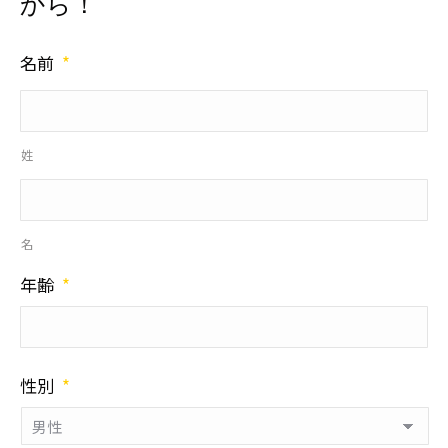
から！
名前
*
姓
名
年齢
*
性別
*