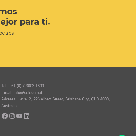
amos
jor para ti.
ciales.
Tel.
+61 (0) 7 3003 1899
Email.
info@soledu.net
Address.
Level 2, 226 Albert Street, Brisbane City, QLD 4000,
Australia
Facebook
Instagram
YouTube
LinkedIn