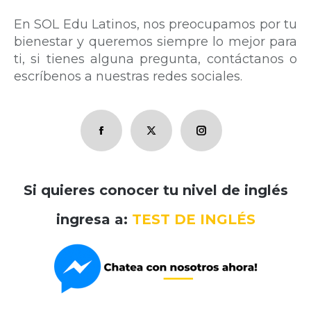
En SOL Edu Latinos, nos preocupamos por tu
bienestar y queremos siempre lo mejor para
ti, si tienes alguna pregunta, contáctanos o
escríbenos a nuestras redes sociales.
Facebook
X
Instagram
page
page
page
opens
opens
opens
Si quieres conocer tu nivel de inglés
in
in
in
new
new
new
ingresa a:
TEST DE INGLÉS
window
window
window