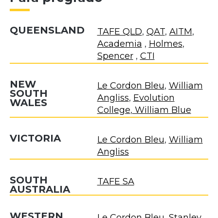
QUEENSLAND
TAFE QLD
,
QAT
,
AITM
,
Academia
,
Holmes
,
Spencer
,
CTI
NEW
Le Cordon Bleu
,
William
SOUTH
Angliss
,
Evolution
WALES
College
,
William Blue
VICTORIA
Le Cordon Bleu
,
William
Angliss
SOUTH
TAFE SA
AUSTRALIA
WESTERN
Le Cordon Bleu
,
Stanley