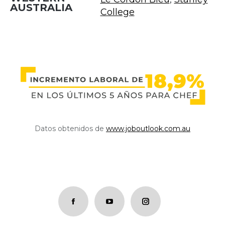
AUSTRALIA
College
Datos obtenidos de
www.joboutlook.com.au
Facebook
YouTube
Instagram
page
page
page