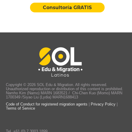
Consultoría GRATIS
Copyright © 2026 SOL Edu & Migration. All rights reserved.
Unauthorized reproduction or distribution of this content is prohibited.
Namho Kim (Namo) MARN 1683521 / Chi-Chen Kuo (Momo) MARN
1700349 /Siyao Liu (Lydia) MARN1688413
Code of Conduct for registered migration agents
|
Privacy Policy
|
Terms of Service
Tel.
+61 (0) 7 3003 1899