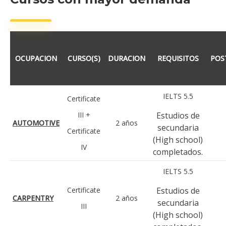
OCUPACION
CURSO(S)
DURACION
REQUISITOS
POS
IELTS 5.5
Certificate
III +
Estudios de
AUTOMOTIVE
2 años
secundaria
Certificate
(High school)
IV
completados.
IELTS 5.5
Certificate
Estudios de
CARPENTRY
2 años
secundaria
III
(High school)