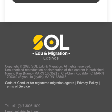
Copyright © 2026 SOL Edu & Migration. All rights reserved.
Unauthorized reproduction or distribution of this content is prohibited.
Namho Kim (Namo) MARN 1683521 / Chi-Chen Kuo (Momo) MARN
1700349 /Siyao Liu (Lydia) MARN1688413
Code of Conduct for registered migration agents
|
Privacy Policy
|
Terms of Service
Tel.
+61 (0) 7 3003 1899
Email.
info@soledu.net