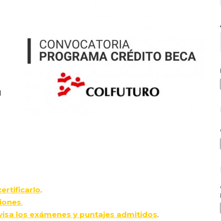
d
ertificarlo
.
iones
.
visa los exámenes y puntajes admitidos
.