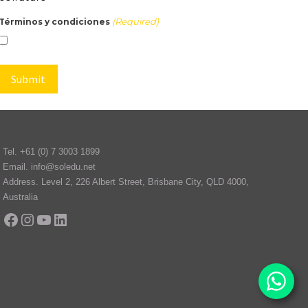
(Required)
Términos y condiciones
Tel.
+61 (0) 7 3003 1899
Email.
info@soledu.net
Address.
Level 2, 226 Albert Street, Brisbane City, QLD 4000,
Australia
Facebook
Instagram
YouTube
LinkedIn