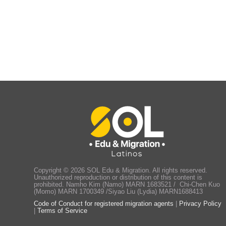
Copyright © 2026 SOL Edu & Migration. All rights reserved.
Unauthorized reproduction or distribution of this content is
prohibited. Namho Kim (Namo) MARN 1683521 / Chi-Chen Kuo
(Momo) MARN 1700349 /Siyao Liu (Lydia) MARN1688413
Code of Conduct for registered migration agents
|
Privacy Policy
|
Terms of Service