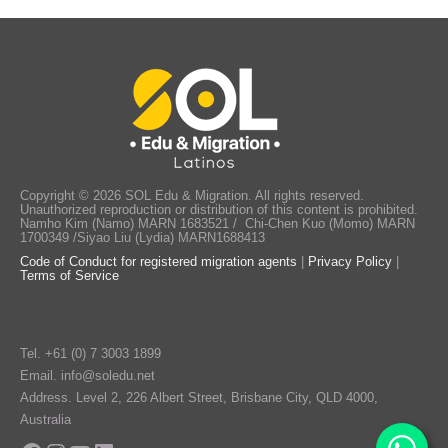
Copyright © 2026 SOL Edu & Migration. All rights reserved.
Unauthorized reproduction or distribution of this content is prohibited.
Namho Kim (Namo) MARN 1683521 / Chi-Chen Kuo (Momo) MARN
1700349 /Siyao Liu (Lydia) MARN1688413
Code of Conduct for registered migration agents
|
Privacy Policy
|
Terms of Service
Tel.
+61 (0) 7 3003 1899
Email.
info@soledu.net
Address.
Level 2, 226 Albert Street, Brisbane City, QLD 4000,
Australia