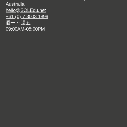
Australia
e
o
e
g
o
e
hello@SOLEdu.net
o
p
o
e
p
o
+61 (0) 7 3003 1899
p
e
p
o
e
p
週一 ~ 週五
e
n
e
p
n
e
09:00AM-05:00PM
n
s
n
e
s
n
s
i
s
n
i
s
i
n
i
s
n
i
n
n
n
i
n
n
n
e
n
n
e
n
e
w
e
n
w
e
w
w
w
e
w
w
w
i
w
w
i
w
i
n
i
w
n
i
n
d
n
i
d
n
d
o
d
n
o
d
o
w
o
d
w
o
w
w
o
w