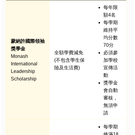
每年限
額4名
每學期
維持平
均分數
蒙納許國際領袖
70分
獎學金
全額學費減免
必須參
Monash
(不包含學生保
加學校
International
險及生活費)
宣傳活
Leadership
動
Scholarship
獎學金
會自動
審核，
無須申
請
每學期
修滿18