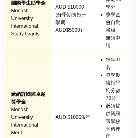
國際學生助學金
AUD $10000
學分
Monash
(分學期折抵一
獎學金
University
學期
會自動
International
AUD$5000）
審核，
Study Grants
無須申
請
每年31
名
每學期
維持平
均分數
蒙納許國際卓越
70分
獎學金
必須提
Monash
供資訊
University
AUD $10000/年
讓學校
International
宣傳使
Merit
用