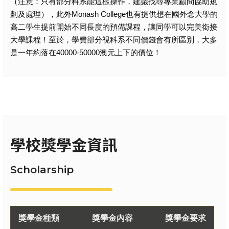
（注意：只有部分科系能這樣操作，建議找尋專業顧問協助規
劃及處理），此外Monash College也有提供想在國外念大學的
高二學生提前開始不同長度的預備課程，讓同學可以完美銜接
大學課程！至於，
學費部分視科系不同價錢會有所區別，大多
是一年約落在40000-50000澳元上下的價位！
學校獎學金資訊
Scholarship
獎學金種類
獎學金內容
獎學金要求