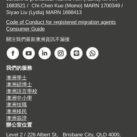
1683521 / Chi-Chen Kuo (Momo) MARN 1700349 /
Siyao Liu (Lydia) MARN 1688413
Code of Conduct for registered migration agents
Consumer Guide
關注我們最新澳洲資訊不漏接
Find us on:
F
Y
L
I
W
W
a
o
i
n
e
h
我們的服務
c
u
n
s
b
a
澳洲學士
e
T
k
t
s
t
澳洲碩博士
b
u
e
a
i
s
澳洲語言學校
o
b
d
g
t
a
澳洲中小學
o
e
i
r
e
p
澳洲技職
澳洲移民
k
p
n
a
p
p
澳洲簽證
p
a
p
m
a
p
辦公室位置
a
g
a
p
g
a
Level 2 / 226 Albert St, Brisbane City, QLD 4000,
g
e
g
a
e
g