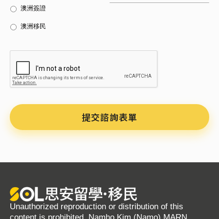
澳洲簽證
澳洲移民
CAPTCHA
Unauthorized reproduction or distribution of this
content is prohibited. Namho Kim (Namo) MARN