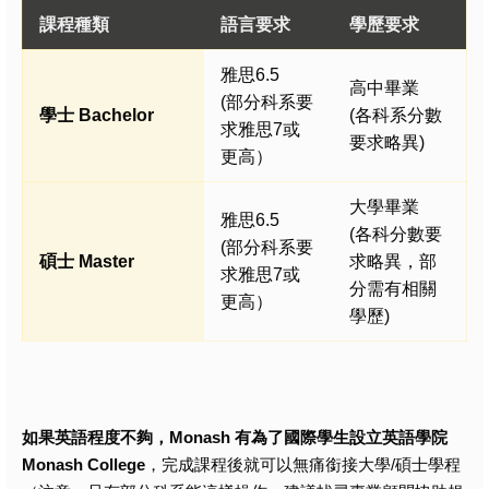
課程種類
語言要求
學歷要求
雅思6.5
高中畢業
(部分科系要
學士 Bachelor
(各科系分數
求雅思7或
要求略異)
更高）
大學畢業
雅思6.5
(各科分數要
(部分科系要
碩士 Master
求略異，部
求雅思7或
分需有相關
更高）
學歷)
如果英語程度不夠，Monash 有為了國際學生設立英語學院
Monash College
，完成課程後就可以無痛銜接大學/碩士學程