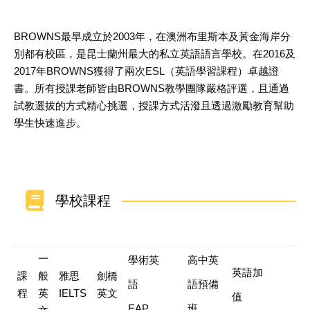
BROWNS最早成立於2003年，在澳洲布里斯本及黃金海岸分
別都有校區，是昆士蘭州最大的私立英語語言學校。在2016及
2017年BROWNS獲得了兩次ESL（英語學習課程）卓越證
書。所有授課老師皆由BROWNS教學團隊嚴格評選，且通過
試教選拔的方式精心挑選，授課方式活潑且透過激勵教育幫助
學生快速進步。
學校課程
一
學術英
高中英
英語加
課
般
雅思
劍橋
語
語預備
程
英
IELTS
英文
值
EAP
班