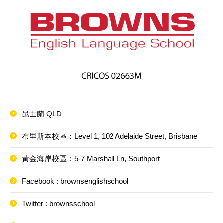
昆士蘭 QLD
布里斯本校區：Level 1, 102 Adelaide Street, Brisbane
黃金海岸校區：5-7 Marshall Ln, Southport
Facebook : brownsenglishschool
Twitter : brownsschool