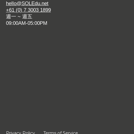
hello@SOLEdu.net
o
p
o
e
p
o
+61 (0) 7 3003 1899
p
e
p
o
e
p
週一 ~ 週五
e
n
e
p
n
e
09:00AM-05:00PM
n
s
n
e
s
n
s
i
s
n
i
s
i
n
i
s
n
i
n
n
n
i
n
n
n
e
n
n
e
n
e
w
e
n
w
e
w
w
w
e
w
w
w
i
w
w
i
w
i
n
i
w
n
i
n
d
n
i
d
n
d
o
d
n
o
d
o
w
o
d
w
o
w
w
o
w
w
Privacy Policy
Terms of Service