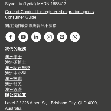
Siyao Liu (Lydia) MARN 1688413
Code of Conduct for registered migration agents
Consumer Guide
關注我們最新澳洲資訊不漏接
Find us on:
F
Y
L
I
W
W
a
o
i
n
e
h
我們的服務
c
u
n
s
b
a
澳洲學士
e
T
k
t
s
t
澳洲碩博士
b
u
e
a
i
s
澳洲語言學校
o
b
d
g
t
a
澳洲中小學
o
e
i
r
e
p
澳洲技職
澳洲移民
k
p
n
a
p
p
澳洲簽證
p
a
p
m
a
p
辦公室位置
a
g
a
p
g
a
Level 2 / 226 Albert St, Brisbane City, QLD 4000,
g
e
g
a
e
g
Australia
e
o
e
g
o
e