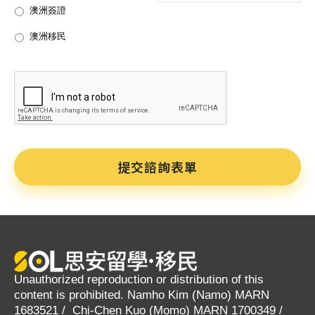
澳洲簽證
澳洲移民
CAPTCHA
Unauthorized reproduction or distribution of this
content is prohibited. Namho Kim (Namo) MARN
1683521 / Chi-Chen Kuo (Momo) MARN 1700349 /