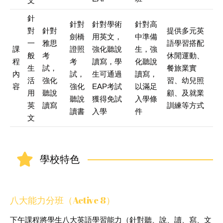
文
針
針對
針對學術
針對高
對
針對
提供多元英
劍橋
用英文，
中準備
一
雅思
語學習搭配
課
證照
強化聽說
生，強
般
考
休閒運動、
程
考
讀寫，學
化聽說
生
試，
餐旅業實
內
試，
生可通過
讀寫，
活
強化
習、幼兒照
容
強化
EAP考試
以滿足
用
聽說
顧、及就業
聽說
獲得免試
入學條
英
讀寫
訓練等方式
讀書
入學
件
文
學校特色
八大能力分班（Active 8）
下午課程將學生八大英語學習能力（針對聽、說、讀、寫、文