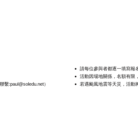
請每位參與者都逐一填寫報
活動因場地關係，名額有限
聯繫:
paul@soledu.net
）
若遇颱風地震等天災，活動