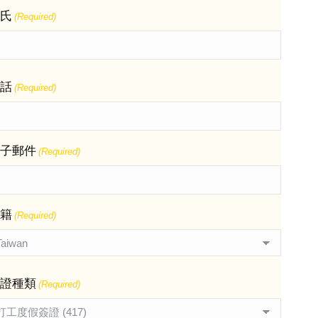
氏
(Required)
話
(Required)
子郵件
(Required)
籍
(Required)
證種類
(Required)