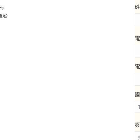
姓
✨
😍
電
電
國
簽