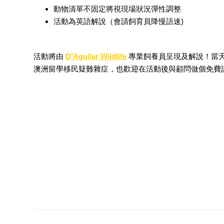
動物清單不固定將視現場狀況彈性調整
活動為英語解說（會請飼育員降慢語速
)
活動將由
D’Aguilar Wildlife
專業飼養員呈現及解說！當
澳洲留學移民疑難雜症，也歡迎在活動後與顧問做個免費諮