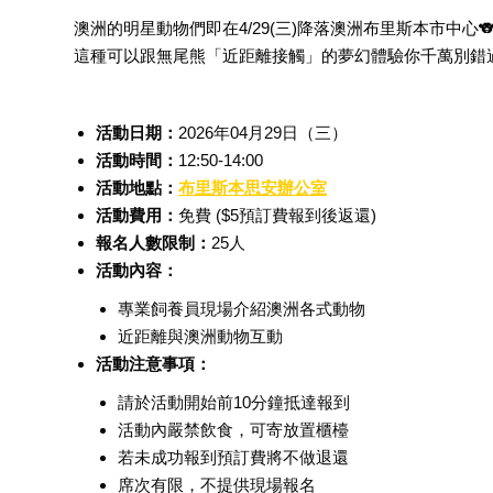
澳洲的明星動物們即在4/29(三)降落澳洲布里斯本市中心
這種可以跟無尾熊「近距離接觸」的夢幻體驗你千萬別錯過
活動日期：
2026年04月29日（三）
活動時間：
12:50-14:00
活動地點：
布里斯本思安辦公室
活動費用：
免費 ($5預訂費報到後返還)
報名人數限制：
25人
活動內容：
專業飼養員現場介紹澳洲各式動物
近距離與澳洲動物互動
活動注意事項：
請於活動開始前10分鐘抵達報到
活動內嚴禁飲食，可寄放置櫃檯
若未成功報到預訂費將不做退還
席次有限，不提供現場報名