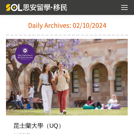
Daily Archives:
02/10/2024
You are here:
昆士蘭大學（UQ）