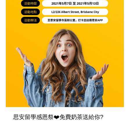
思安留學感恩祭❤️免費奶茶送給你?
TaiwanEvents
By
debbie
06/05/2021