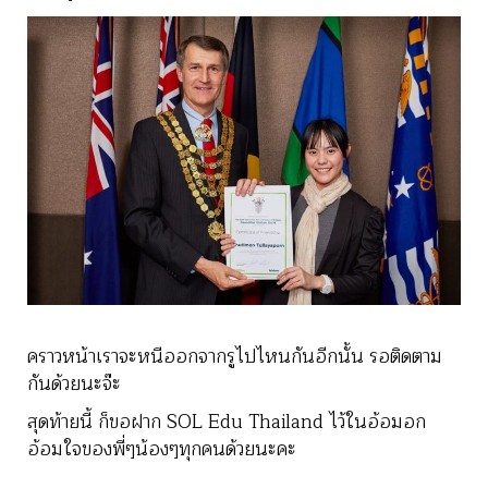
คราวหน้าเราจะหนีออกจากรูไปไหนกันอีกนั้น รอติดตาม
กันด้วยนะจ๊ะ
สุดท้ายนี้ ก็ขอฝาก SOL Edu Thailand ไว้ในอ้อมอก
อ้อมใจของพี่ๆน้องๆทุกคนด้วยนะคะ