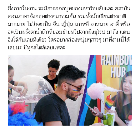
ซึ่งภายในงาน จะมีการออกบูทของมหาวิทยลัยและ สถาบัน
สอนภาษาอังกฤษต่างๆมารวมกัน รวมทั้งนักเรียนต่างชาติ
มากมาย ไม่ว่าจะเป็น จีน ญี่ปุ่น เกาหลี อาหมวย อาตี๋ หรือ
จะเป็นฝรั่งตาน้ำข้าวที่ยอมข้ามทวีปจากฝั่งยุโรป มาถึง แดน
จิงโจ้กันเลยทีเดียว ใครอยากส่องหนุ่มๆสาวๆ มาที่งานนี้ได้
เลยนะ มีทุกสไตล์เลยแหละ