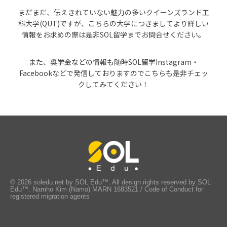
まだまだ、伝えきれていない魅力の多いクイーンズランド工
科大学(QUT)ですが、こちらの大学につきましてより詳しい
情報をお求めの際は是非SOL留学までお問合せください。
また、奨学金などの情報も随時SOL留学Instagram・
Facebookなどで発信しておりますのでこちらも是非チェッ
クしてみてください！
© 2026 soledu.net by SOL Edu™. All design rights reserved by SOL
Edu™. Namho Kim (Namo) MARN 1683521 / Code of Conduct for
registered migration agents