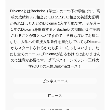
Diploma
とは
Bachelor
（学士）の一つ下の学位です。高
校の成績約
3
.25
相当と
IELTS5.5(5.
0)
相当
の英語力証明
があればほとんどの
Diploma
に入学可能です。８か月～
１年の
Diploma
を取得すると
Bachelor
の期間が１年免除
されることがほとんどですので、学費も浮いてお得に
なり、大学への直接入学条件を満たしていても
Diploma
からスタートされるかたも多くいらっしゃいます。た
だし全てのコースに
Diploma
があるわけではありません
ので注意が必要です。
以下がクイーンズランド工科大
学(QUT)の人気
Diplomaコース！
ビジネスコース
ITコース