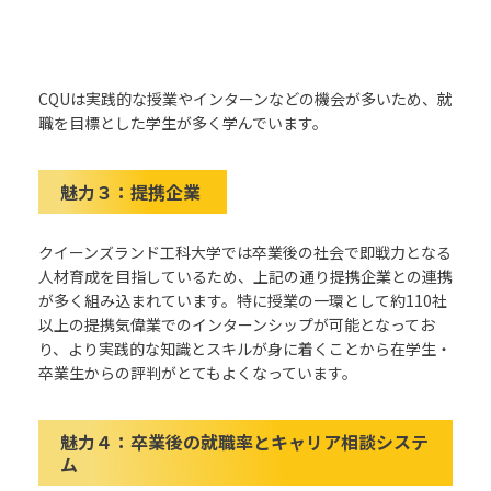
CQU
は実践的な授業やインターンなどの機会が多いため、就
職を目標とした学生が多く学んでいます。
魅力３：
提携企業
クイーンズランド工科大学
では卒業後の
社会で即戦力となる
人材育成を
目指しているため、上記の通り提携企業との連携
が多く組み込まれています。特に授業の一環として約
110
社
以上の提携
気偉業でのインターンシップが可能となってお
り、より実践的な知識とスキルが身に着くことから在学生・
卒業生からの評判がとてもよくなっています。
魅力４：
卒業後の就職率
と
キャリア相談
システ
ム