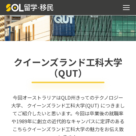
クイーンズランド工科大学
（QUT）
今回オーストラリアは
Q
LD
州きってのテクノロジー
大学、
クイーンズランド工科大学
(QUT)
につきまし
てご紹介したいと思います。今回は卒業後の就職率
や
1989
年に創立
の近代的なキャンパスに定評のある
こちらクイーンズランド工科大学の魅力をお伝え致