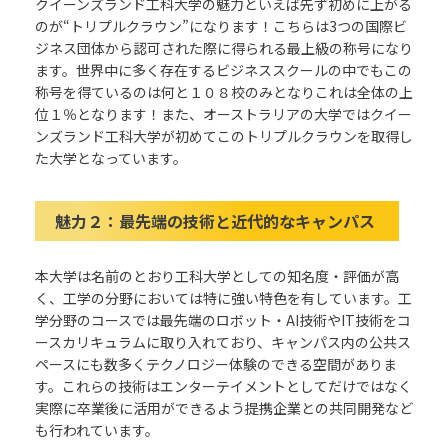
クイーンズランド工科大学の魅力といえば先ず初めに上がる
のが“トリプルクラウン”になります！こちらは
3
つの国際ビ
ジネス団体から認可され
た際に得られる最上級の称号になり
ます。
世界中に多く存在するビジネススクールの中でもこの
称号を得ているのは何と１０８校のみとなりこれは全体の上
位１％となります！また、
オーストラリアの大学ではクイー
ンズランド工科大学が初めてこのトリプルクラウンを取得し
た大学となっています。
魅力２：
最先端の技術と近代的なキャンパス
本大学は名前のとおり工科大学としての知名度・評価が高
く、工学の分野においては特に強い特色を有しています。工
学分野のコースでは最先端のロボット
・
AI
技術や
IT
技術をコ
ースカリキュラムに取り入れており、キャンパス内の公共ス
ペースにも数多くテクノロジー体験のできる空間がありま
す。これらの技術はエンターテイメントとしてだけではなく
実際に卒業後に活用ができるよう提携企業との共同開発など
も行われています。