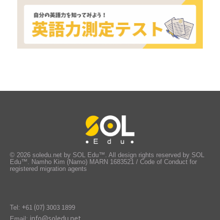
© 2026 soledu.net by SOL Edu™. All design rights reserved by SOL
Edu™. Namho Kim (Namo) MARN 1683521 / Code of Conduct for
registered migration agents
+61 (07) 3003 1899
Tel:
info@soledu.net
Email: