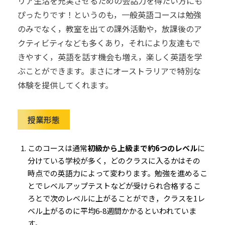
リア生活を充実させるための会話力を得たい方にも
ぴったりです！というのも，一般英語コースは勉強
のみでなく，教室を出ての課外活動や，放課後のア
クティビティなども多くあり，それにより友達もで
きやすく，英語を話す機会も増え，楽しく英語を学
ぶことができます。まさにオーストラリアで特別な
体験を提供してくれます。
授業形態
このコースは通常
初級から上級まで約
6
つのレベル
に
分けている学校が多く，どのクラスに入るかはその
時点での英語力によって変わります。勉強を進めるこ
とでレベルアップテストなどが受けられ合格するこ
ろとで次のレベルに上がることができ，クラスを
1
レ
ベル上がるのに平均
6-8
週間かかるといわれていま
す
。