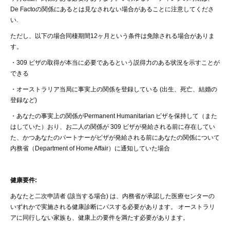
De Facto
の関係にあるとは見なされない場合があることに注意してくださ
い
.
ただし、以下の場合同棲期間
12
ヶ月という条件は免除される場合がありま
す。
・309
ビザの取得が本当に必要であるという説得力のある状況を示すことが
できる
・
オーストラリア当局に事実上の関係を登録している
(
出生、死亡、結婚の
登録など
)
・
あなたの事実上の関係が
Permanent Humanitarian
ビザを保持して（また
はしていた）おり
、
お二人の関係が
309
ビザが発給される前に存在してい
た、かつあなたのパートナーがビザが発給される前にあなたの関係について
内務省
（Department of Home Affair）
に通知していた場合
健康要件
:
あなたと二次申請者
(
該当する場合
)
は、内務省が承認した医療センターの
いずれかで実施される健康診断にパスする必要があります。
オーストラリ
アに同行しない家族も、健康上の要件を満たす必要があります。