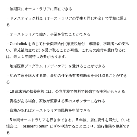
・
無期限にオーストラリアに滞在できる
・ドメスティック料金（オーストラリアの学生と同じ料金）で学校に通え
る
・
オーストラリアで働き、事業を営むことができる
・Centrelink
を通じて社会保障給付
(
家族税給付、求職者、求職者への支払
い、育児補助金など
)
を受け取ることが可能。これらの給付を受け取るに
は、最大
1
年間待つ必要があります。
・
地域医療プログラム（メディケア）を受けることができる
・
初めて家を購入する際、最初の住宅所有者補助金を受け取ることができ
る
・18
歳未満の扶養家族には、公立学校で無料で勉強する権利がもらえる
・
資格がある場合、家族が渡豪する際のスポンサーになれる
・
資格があればオーストラリア市民権を申請できる
・5
年間オーストラリアを行き来できる
。 5
年後、居住要件を満たしている
場合は、
Resident Return
ビザを申請することにより、旅行権限を更新でき
る