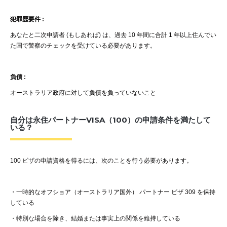
犯罪歴要件
:
あなたと二次申請者
(
もしあれば
)
は、過去
10
年間に合計
1
年以上住んでい
た国で警察のチェックを受けている必要があります。
負債
:
オーストラリア政府に対して負債を負っていないこと
自分は永住パートナーVISA（100）の申請条件を満たして
いる？
100
ビザの申請資格を得るには、次のことを行う必要があります。
・
一時的なオフショア（オーストラリア国外）
パートナー
ビザ
309
を保持
している
・
特別な場合を除き、結婚または事実上の関係を維持している