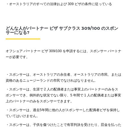
・
オーストラリアのすべての法律および
309
ビザの条件に従っている
どんな人がパートナー ビザ サブクラス 309/100 のスポン
サーになる?
オフショア
パートナー
ビザ
309/100
を申請するには、スポンサー
パートナ
ーが必要です。
・
スポンサーは、オーストラリアの永住者、オーストラリアの市民、または
資格のあるニュージーランドの市民でなければなりません。
・
スポンサーは、生涯で
2
人の配偶者または事実上のパートナーのみをス
ポンサーでき、例外的な状況でない限り、
5
年間で
1
人の配偶者または事実
上のパートナーのみをスポンサーできます。
・
スポンサーは、過去
5
年間に他の人がスポンサーした配偶者ビザを保持し
ていてはいけません。
・
スポンサーは、子供を傷つけたことで有罪判決を受けたり、罰金を払った