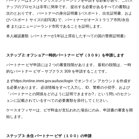
パートナーはオンラインでスポンサーシップを申請する必要があり、このス
テップのプロセスは非常に簡単です。
提出する必要があるすべての書類は
次のとおりです。
パートナーの身分証明書
(
パスポート、出生証明書、およ
びパスポート
サイズの顔写真
)
で、パートナーがオーストラリア市民
/
永住
者
またはニュージーランド市民であることを証明します
。
本人確認書類（パートナーが
1
年以上滞在したすべての国の警察証明書）
ステップ
2:
オフショア一時的パートナー
ビザ（３０９）を申請します
パートナー
ビザ申請には
2
つの審査段階があります。
最初の段階は、一時
的なパートナー
ビザ
–
サブクラス
309
を申請することです。
まず
https://online.immi.gov.au/lusc/login
でオンライン
アカウントを作成す
る必要があります。
必須情報をすべて入力し、
ID
、警察の小切手、および
「パートナーとの関係をどのように証明できますか
?」
という問いのセクシ
ョンに記載されているすべての必要書類を添付してください。
ケースオフィサーは、ビザ料金が支払われた場合にのみ、申請書の審査を開
始します。
ステップ
3:
永住
パートナー
ビザ（１００）の申請