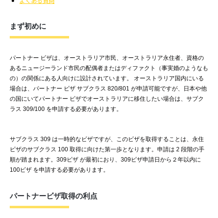
よくある質問
まず初めに
パートナー
ビザは、オーストラリア市民、オーストラリア永住者、資格の
あるニュージーランド市民の配偶者またはディファクト（事実婚のようなも
の）の関係にある人向けに設計されています。
オーストラリア国内にいる
場合は、パートナー
ビザ
サブクラス
820/801
が申請可能ですが、日本や他
の国にいてパートナー
ビザでオーストラリアに移住したい場合は、サブク
ラス
309/100
を申請する必要があります。
サブクラス
309
は一時的なビザですが、このビザを取得することは、永住
ビザのサブクラス
100
取得に向けた第一歩となります。申請は
2
段階の手
順が踏まれます。
309
ビザ
が最初におり
、309
ビザ申請日から２年以内に
100
ビザ
を申請する必要があります。
パートナービザ取得の利点