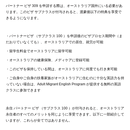
パートナー
ビザ
309
を申請する際は、オーストラリア国外にいる必要があ
ります。このビザ
サブクラスが付与されると、渡豪後以下の特典を享受で
きるようになります。
・
パートナービザ
（
サブクラス
100 ）
を申請後のビザプロセス期間中（ま
だおりていなくても）、オーストラリアでの居住、就労が可能
・
留学生料金でオーストラリアに留学可能
・
オーストラリアの健康保険、メディケアに登録可能
・
このビザを保持している間は、オーストラリアに何度でも行き来可能
・ご自身やご自身の扶養家族がオーストラリアに住むのに十分な英語力を持
っていない場合は、
Adult Migrant English Program
が提供する無料の英語
クラスに参加できます
永住
パートナー
ビザ
（
サブクラス
100 ）
が付与されると、オーストラリア
永住者のすべてのメリットを同じように享受できます。以下に一部紹介して
いますが
、
これらが全てではありません。