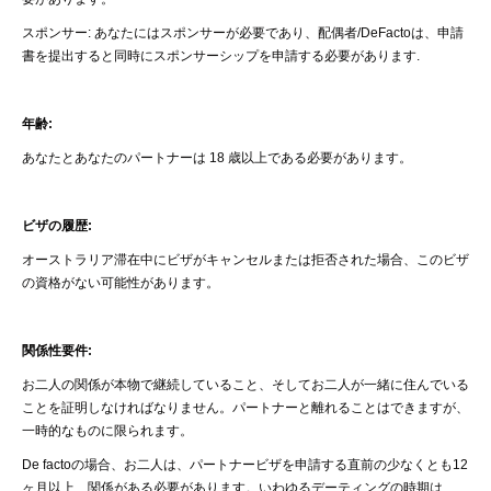
スポンサー
:
あなたにはスポンサーが必要であり、配偶者
/DeFacto
は、申請
書を提出すると同時にスポンサーシップを申請する必要があります
.
年齢
:
あなたとあなたのパートナーは
18
歳以上である必要があります。
ビザの履歴
:
オーストラリア滞在中にビザがキャンセルまたは拒否された場合、このビザ
の資格がない可能性があります。
関係性要件
:
お二人の関係が本物で継続していること、そしてお二人が一緒に住んでいる
ことを証明しなければなりません
。
パートナーと離れることはできますが、
一時的なものに限られます。
De
facto
の場合、お二人は、パートナービザを申請する直前の少なくとも
12
ヶ月以上、関係がある必要があります
。
いわゆるデーティングの時期は、