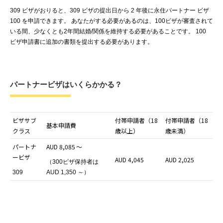
309
ビザがおりると、
309
ビザの提出日から
2
年後に永住パートナー
ビザ
100
を申請できます。
あなたがする必要があるのは、
100
ビザが審査されて
いる間、少なくとも
2
年間結婚
/
関係を維持する必要があることです
。 100
ビザ申請書に追加の書類を提出する必要があります。
パートナービザはいくらかかる？
ビザサブ
付帯申請者（18
付帯申請者（18
基本申請費
クラス
歳以上）
歳未満
）
パートナ
AUD 8,085
～
ービザ
AUD 4,045
AUD 2,025
（300
ビザ保持者は
309
AUD 1,350
～）