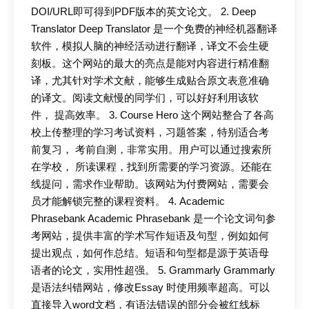
DOI/URL即可得到PDF版本的英文论文。 2. Deep
Translator Deep Translator 是一个免费的神经机器翻译
软件，模拟人脑的神经活动进行翻译，译文不会生硬
刻板。这个网站的最大的亮点是能对内容进行精准翻
译，尤其针对学术文献，能够生成贴合原文表意准确
的译文。阅读文献慢的同学们，可以好好利用该软
件， 提高效率。 3. Course Hero 这个网站整合了各高
校上传整理的学习考试资料，习题答案，特别适合考
前复习， 考前自测，非常实用。用户可以通过搜索所
在学校， 所读课程，找到所需要的学习资源。还能在
线提问，需求作业帮助。该网站为付费网站，需要会
员才能解锁完整的课程资料。 4. Academic
Phrasebank Academic Phrasebank 是一个论文词句参
考网站，提供丰富的学术写作短语及句型，例如如何
提出观点，如何作总结。短语和句型都是源于英语母
语者的论文，实用性超强。 5. Grammarly Grammarly
是语法纠错网站，修改Essay 时使用频率超高。可以
直接导入word文档，有语法错误的部分会被红线标