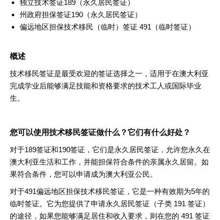
独立技术签证
189
（永久居民签证
）
州政府担保签证
190
（永久居民签证
）
偏远地区担保技术移民（临时）签证
491
（临时签证
）
概述
技术移民签证是最受欢迎的签证选择之一，适用于在澳大利亚
完成学业后能够满足技能和资格要求的技术工人或国际毕业
生
。
您可以使用技术移民签证做什么？它们有什么好处
？
对于
189
签证和
190
签证，它们是永久居民签证，允许您永久在
澳大利亚生活和工作，并能担保符合条件的亲属永久居留。如
果符合条件，您可以申请成为澳大利亚公民
。
对于
491
偏远地区担保技术移民签证，它是一种有效期为
5
年的
临时签证。它为您提供了申请永久居民签证（子类
191
签证）
的途径，如果您能够满足居住和收入要求，则在您的
491
签证