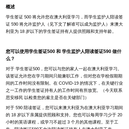
概述
学生签证
500
将允许您在澳大利亚学习，而学生监护人陪读签
证
590
将允许监护人（见下文了解谁可以成为监护人）来澳大
利亚为
18
岁以下的学生签证持有人提供照顾和支持年龄
。
您可以使用
学生签证
500
和
学生监护人陪读签证
590
做什
么
？
对于
学生签证
500
，您可以与您的家人一起在澳大利亚学习。
该签证允许您在学习期间只能兼职工作，但对您在学校假期期
间的工作时间没有限制。在
COVID-19
的情况下，在关键行业
之一工作的学生签证持有人的工作时间有所放宽。（今天联系
思安移民
以检查您的雇主是否在关键部门
）
对于
590
陪读签证，您可以来澳大利亚为在澳大利亚学习期间
的
18
岁以下亲属提供照顾和支持。您也可以每周学习少于
20
小时的英语课程，或学习不超过
3
个月的其他课程。至于工