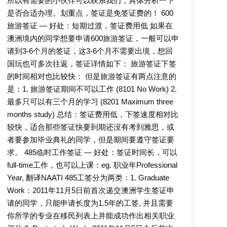
所以有需要的小伙伴可以联系我们，具体分析一下
是否合适办理。划重点，签证是免签证费的！ 600
旅游签证 — 好处：短期过渡，签证费用低 如果在
澳洲境内的同学想要申请600旅游签证，一般可以申
请到3-6个月的签证，这3-6个月不需要出境，想回
国玩也可多次往返，签证详情如下： 旅游签证下签
的时间相对也比较快： 但是旅游签证有两点注意的
是：1. 旅游签证期间不可以工作 (8101 No Work) 2.
最多只可以有三个月的学习 (8201 Maximum three
months study) 总结：签证费用低，下签速度相对比
较快，适合那些签证快要到期还没有考到雅思，或
者要参加毕业典礼的同学，但是期间要遵守签证要
求。 485临时工作签证 — 好处：签证时间长，可以
full-time工作，也可以上课：eg. 职业年Professional
Year, 翻译NAATI 485工签分为两类：1. Graduate
Work：2011年11月5日前首次递交澳洲学生签证申
请的同学，只能申请长度为1.5年的工签, 并且需要
你所学的专业在移民列表上并能成功作出相关职业