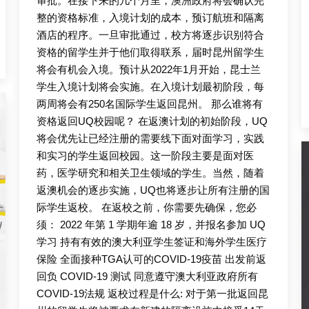
审批。在接下来的几个月里，澳洲政府将会确认完
整的资格标准，入境计划的成本，预订航班和隔离
酒店的程序。一旦审批通过，校方将逐步识别符合
资格的留学生并于他们取得联系，届时昆州留学生
将会有机会入境。预计从2022年1月开始，昆士兰
学生入境计划将会实施。在入境计划最初阶段，每
两周将会有250名国际学生返回昆州。 那么谁将有
资格返回UQ校园呢？ 在返澳计划的初始阶段，UQ
将会优先让已经注册的需要线下面对面学习，实践
和实习的学生返回校园。这一阶段主要是面对医
药，医学研究和相关卫生领域的学生。当然，随着
返澳机会的逐步实施，UQ也将逐步让所有注册的国
际学生返校。 在返校之前，你需要先确保，您必
须： 2022 年第 1 学期年逾 18 岁，并报名参加 UQ
学习 持有有效的澳大利亚学生签证和海外学生医疗
保险 全面接种TGA认可的COVID-19疫苗 出发前返
回负 COVID-19 测试 同意遵守澳大利亚政府所有
COVID-19法规 返校过程是什么: 对于第一批返回昆