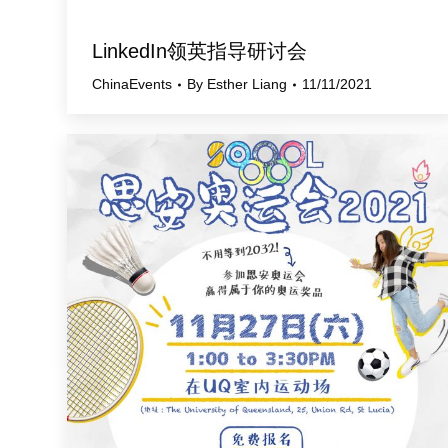
LinkedIn领英指导研讨会
ChinaEvents
By
Esther Liang
11/11/2021