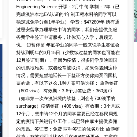
Engineering Science 开课：2月中旬 学制：2年（已
完成澳洲本地EA认证的4年制工程本科的同学可以
稳定减免学分至1年毕业） 学费：$47280/年 所有通
过思安留学办理学校申请的同学，我们会提供免服
务费学生签证申请服务，让你安心入学，后顾无
忧。 短暂停留 年底毕业的同学一般来说学生签证会
持续到明年的3月15日（少数续过签的同学也可能在
12月签证到期），但因为疫情，很多同学反映回国
的机票很难买，或者经常被取消，如果你遇到这种
情况，需要短暂地延长一下签证方便你购买回国机
票的话，有以下这么几种方案可供选择： 旅游签证
（600 visa） 有效期：3-6个月签证费：360澳币
（如非第一次在澳洲境内续签，则会有700澳币的
surcharge）疫情签证（408 visa）有效期：3个月或
12个月，想申请12个月的同学需要已经在移民局规
定的疫情下关键行业工作，或已经由雇主提供雇佣
的意愿。签证费：免费 两种签证的优劣对比 旅游签
优势：有效期可以比3个月的408签证更长，在递交