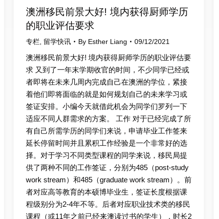
澳洲移民前景大好! 境内获得厨师学历
的职业评估要求
专栏
,
留学快讯
By
Esther Liang
09/12/2021
澳洲移民前景大好! 境内获得厨师学历的职业评估要
求 又到了一年末学期收官的时间，不少同学已经或
者即将在未来几周内完成自己在澳洲的学位，紧接
着他们即将面临的就是如何规划自己的未来学习或
签证安排。小编今天就借此机会为同学们罗列一下
适应不同人群需求的方案。 工作 对于已经完成了所
有自己所需学历的同学们来说，申请毕业工作签来
延长停留时间并且累积工作经验是一个非常好的选
择。对于学习不同类型课程的同学来说，移民局提
供了两种不同的工作签证，分别为485（post-study
work stream）和485（graduate work stream）。前
者对应高等教育的本硕博毕业生，签证长度根据课
程级别分为2-4年不等。后者对应职业技术类的移民
课程（或11年之前已经来澳读过书的学生），时长2