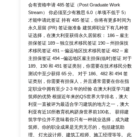
会有资格申请 485 签证（Post Graduate Work
Stream） 你必须至少有雅思 6.0（单项不低于 5）
才能申请此签证 持有 485 签证，你将有更多时间为
永久居留 (PR) 签证做准备 建筑师职业下有几种签
证选择，在澳大利亚获得永久居留权： 186 – 雇主
担保签证 189 – 独立技术移民签证 190 – 州担保技
术移民签证 491 – 偏远地区技术移民签证 482 – 雇
主担保签证 494 –偏远地区雇主担保(临时)签证 对于
189、190 和 491 签证类别，你需要在技术移民分数
测试中至少获得 65 分。 对于 186、482 和 494 签
证类别，你需要有担保人，并且通常需要在你在指
定职业中拥有至少 2-3 年的经验 在澳大利亚学习建
筑师的优势 根据近年来的QS世界大学排名，澳大
利亚一直被评为最适合学习建筑的地方之一，澳大
利亚有近10所教育机构跻身世界前100名。 获得建
筑学学位并不意味着你只有一种就业选择，成为建
筑师。你的职业成果是无穷无尽的，包括建筑助
理、 灯光设计师、建筑工程师、施工经理等等。 此