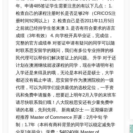
年。申请485签证学生需要注意的有以下几点： 1.
检查自己的课程注册时长是否足够2年（CRICOS注
册时间92周以上） 2. 检查自己是否2011年11月5日
之前就已经持学生签来澳 3. 是否有符合要求的语言
成绩（3年有效） 4. 向学校开具毕业证，完成信，
完整的官方成绩单 对签证申请有疑问的同学可以随
时联系思安留学的顾问，我们有多位专业持牌的移
民代理可以帮你们解决签证上的问题。 升学 对于还
计划在澳洲继续就读课程的同学，现在申请明年初
入学还是来得及的哦，无论是本科还是硕士，大学
都还没有截止申请。思安留学作为澳洲院校的一级
代理，可以为同学们提供最优的选校定位，一手资
讯和免费申请服务，想要赶上明年2月入学的末班车
请尽快联系我们哦！八大院校思安还有少量免费申
请的名额，先到先得。 新南威尔士 — 近期爆款课
程推荐 Master of Commerce 开课：2月中旬 学
制：1.7年（本科有商科背景的同学可以稳定减免学
分至1年毕业） 学费：$48240/年 Master of