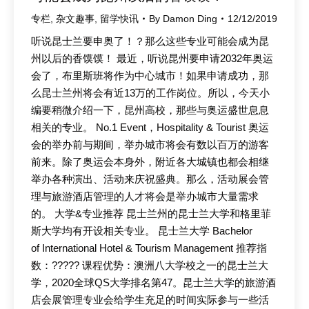
专栏
,
杂文趣事
,
留学快讯
By
Damon Ding
12/12/2019
听说昆士兰要申奥了！？那么这些专业可能会成为昆
州以后的香馍馍！ 最近，听说昆州要申请2032年奥运
会了，布里斯班将作为中心城市！如果申请成功，那
么昆士兰州将会有近13万的工作岗位。所以，今天小
编要稍微介绍一下，昆州高校，那些与奥运盛世息息
相关的专业。 No.1 Event，Hospitality & Tourist 奥运
会的举办前与期间，举办城市将会有数以百万的游客
前来。除了奥运会本身外，附近各大城镇也都会相继
举办各种演出、活动来庆祝盛典。那么，活动展会管
理与旅游酒店管理的人才将会是举办城市大量需求
的。 大学&专业推荐 昆士兰州的昆士兰大学和格里菲
斯大学均有开设相关专业。 昆士兰大学 Bachelor
of International Hotel & Tourism Management 推荐指
数：????? 课程优势：澳洲八大学校之一的昆士兰大
学，2020全球QS大学排名第47。昆士兰大学的旅游酒
店会展管理专业会给学生充足的时间实际参与一些活