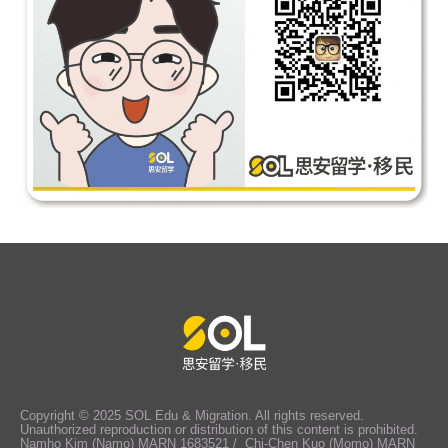
Copyright © 2025 SOL Edu & Migration. All rights reserved.
Unauthorized reproduction or distribution of this content is prohibited.
Namho Kim (Namo) MARN 1683521 / Chi-Chen Kuo (Momo) MARN