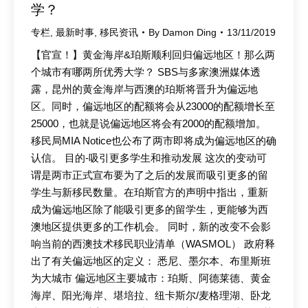
学？
专栏
,
最新时事
,
移民资讯
By
Damon Ding
13/11/2019
【官宣！】黄金海岸&珀斯顺利回归偏远地区！那么两
个城市有哪两所优秀大学？ SBS与多家澳洲媒体透
露，昆州的黄金海岸与西澳的珀斯将晋升为偏远地
区。同时，偏远地区的配额将会从23000的配额增长至
25000，也就是说偏远地区将会有2000的配额增加。
移民局MIA Notice也公布了两市即将成为偏远地区的确
认信。 目的-吸引更多学生和推动发展 这次的变动可
谓是两市正式宣布要为了之后的发展而吸引更多的留
学生与新移民数量。在珀斯官方的声明中指出，重新
成为偏远地区除了能吸引更多的留学生，更能够为西
澳地区提供更多的工作机会。 同时，新的改变不会影
响当前的西澳技术移民职业清单（WASMOL） 政府释
出了有关偏远地区的定义： 悉尼、墨尔本、布里斯班
为大城市 偏远地区主要城市：珀斯、阿德莱德、黄金
海岸、阳光海岸、堪培拉、纽卡斯尔/麦格理湖、卧龙