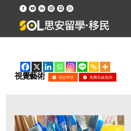
Facebook
YouTube
Linkedin
Instagram
Website
Whatsapp
page
page
page
page
page
page
opens
opens
opens
opens
opens
opens
in
in
in
in
in
in
new
new
new
new
new
new
window
window
window
window
window
window
視覺藝術
現在申請
免費在線咨詢