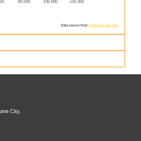
00
80,000
100,000
120,000
Data source from
www.payscale.com
ane City,