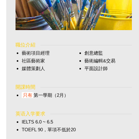
職位介紹
藝術項目經理
創意總監
社區藝術家
藝術編輯&交易
媒體策劃人
平面設計師
開課時間
只有
第一學期（2月）
英语入学要求
IELTS 6.0 ~ 6.5
TOEFL 90，單項不低於20