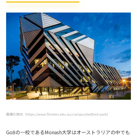
画像引用元（https://www.flinders.edu.au/campus/bedford-park)
Go8の一校であるMonash大学はオーストラリアの中でも