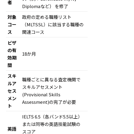
者
Diplomaなど） を修了
対象
政府の定める職種リスト
コー
（MLTSSL）に該当する職種の
ス
関連コース
ビザ
の有
18か月
効期
間
スキ
職種ごとに異なる査定機関で
ルア
スキルアセスメント
セス
(Provisional Skills
メン
Assessment)の完了が必要
ト
IELTS 6.5（各バンド5.5以上）
または同等の英語技能試験の
英語
スコア