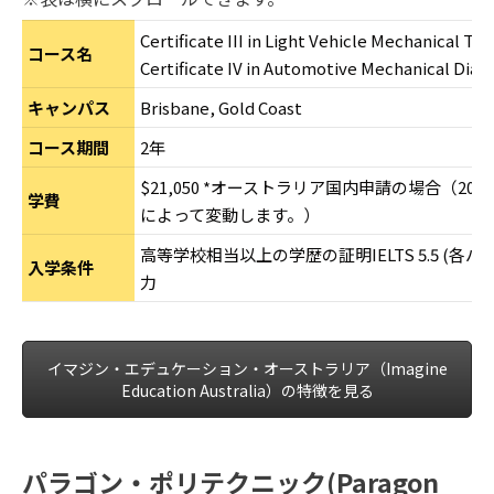
Certificate III in Light Vehicle Mechanical T
コース名
Certificate IV in Automotive Mechanical Diag
キャンパス
Brisbane, Gold Coast
コース期間
2年
$21,050 *オーストラリア国内申請の場合
（20
学費
によって変動します。）
高等学校相当以上の学歴の証明IELTS 5.5 (各バ
入学条件
力
イマジン・エデュケーション・オーストラリア（Imagine
Education Australia）の特徴を見る
パラゴン・ポリテクニック(Paragon