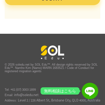
© 2026 soledu.net by SOL Edu™. All design rights reserved by SOL
Edu™. Namho Kim (Namo) MARN 1683521 / Code of Conduct for
registered migration agents
+61 (07) 3003 1899
Tel:
無料相談はこちら
info@soledu.net
Email:
Level 2 / 226 Albert St, Brisbane City, QLD 4000, Australia
Address: