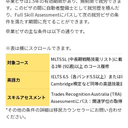
卒業ビザは1.5年の有効期限があり、無制限で就労できま
す。このビザの間に自動者整備士として就労歴を積んだ
り、Full Skill Assessmentにパスして次の就労ビザの条
件を満たす期間に充てることができます。
卒業ビザの主な条件は以下の通りです。
※表は横にスクロールできます。
MLTSSL (中長期戦略技能リスト)に
対象コース
る2年 (92週)以上 のコース履修
IELTS 6.5（各バンド5.5以上）またはPTE, T
英語力
Cambridge検定など同等の英語技能試
Trades Recognition Australia (TRA) のP
スキルアセスメント
Assessmentにパス：関連学位の取得
*その他の条件の詳細は移民カウンセラーにお問い合わせ
ください。