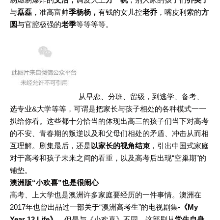
与
磊磊
，准高富帅
季杨杨，
有钱的女儿控
老乔
，嘴皮利索的
方
圆
与官腔极强的
老季
等等等等。
从早恋、分班、留级，到逃学、备考、
选专业&大学等等，可谓是把家长与孩子相处的各种模式一一
扒给你看。这些都十分恰当的体现出高三的孩子们当下对高考
的不安、青春期的叛逆以及和父母们相处的矛盾、冲击从而相
互理解。剧集最后，还是
以家长的视角结束
，引出中国式家庭
对于高考和孩子未来之间的看重，以及高考后出现“空巢期”的
铺垫。
澳洲版“小欢喜”也是很闹心
高考、上大学也是澳洲许多家庭要经历的一件事情。澳洲在
2017年也曾出品过一部关于“澳洲高考生”的电视剧集-
《My
Year 12 Life》
，但是与《小欢喜》不同，这部剧从
学生自身