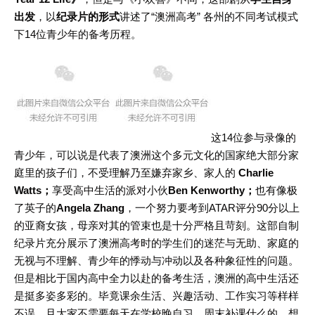
出发
，以
纪录片的形式
讲述了“澳洲高考” 各州的不同考试模式
下14位青少年的备考历程。
这14位参与录像的
青少年，可以说是代表了澳洲这个多元文化的国家绝大部分家
庭里的孩子们，不受理解乃至嫌弃家乡、家人的
Charlie
Watts；
享受高中生活的派对小伙
Ben Kenworthy；
也有像极
了英子的
Angela Zhang
，一个努力要考到ATAR评分90分以上
的亚裔女孩，母亲对其的管束也是十分严格且苛刻。这部自制
纪录片充分展示了澳洲高考时的学生们的迷茫与无助、家庭的
无视与不理解、青少年的悸动与冲动以及各种象征性的问题。
但是相比于国内高中全力以赴的备考生活，澳洲的高中生活还
是挺多姿多彩的。毕竟课余生活、兴趣活动、工作实习等样样
不误，且大家不需要每天在学校晚自习、周末补课什么的，想