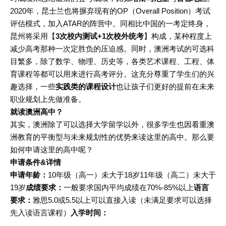
2020年，昆士兰也将摒弃现有的OP（Overall Position）考试
评估模式，加入ATAR的阵营中。同相比中国的一考定终身，
昆州将采用【
3次校内测试+1次校外统考
】构成，某种程度上
减少高考那种一次定胜负的压迫感。同时，澳洲考试的可选科
目繁多，除了数学、物理、历史等，各类艺术课程、工程、体
育课程等都可以用来进行高考评分。这充分尊重了学生们的兴
趣选择，一些
实践类的课程设计
也让孩子们更好的提前在未来
职业规划上先做准备。
就读澳洲高中？
其实，澳洲除了可以选择大学留学以外，很多学生也因看重澳
洲教育的平衡型与未来规划性的优势来读这里的高中。那么要
如何申请这里的高中呢？
申请条件&详情
申请年龄：
10年级（高一）未大于18岁11年级（高二）未大于
19岁
成绩要求：
一般要求国内平均成绩在70%-85%以上
语言
要求：
雅思5.0或5.5以上可以直接入读（未满足要求可以选择
先入读语言课程）
入学时间：