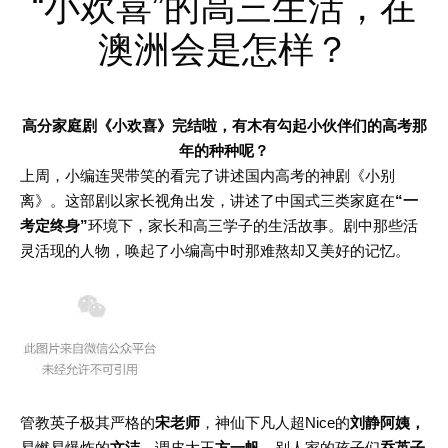
“小欢喜”的高三生活，在
澳洲会是怎样？
高分家庭剧《小欢喜》完结啦，有木有勾起小伙伴们的高考那
年的种种呢？
上周，小编连哭带笑的看完了讲述国内高考的神剧《小别
离》。这部剧以家长视角出发，讲述了中国式三类家庭在
“一
考定终身”
环境下，家长和高三学子的生活故事。剧中那些活
灵活现的人物，唤起了小编高中时那难熬却又美好的记忆。
管教英子极其严格的
宋老师
，神仙下凡人超Nice的
刘静阿姨，
易燃易爆炸的
文洁，
调皮大王
方一帆
，别人家的孩子们
乔英子