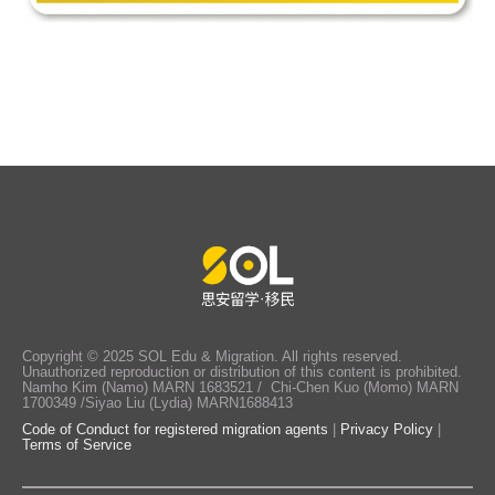
Copyright © 2025 SOL Edu & Migration. All rights reserved.
Unauthorized reproduction or distribution of this content is prohibited.
Namho Kim (Namo) MARN 1683521 / Chi-Chen Kuo (Momo) MARN
1700349 /Siyao Liu (Lydia) MARN1688413
Code of Conduct for registered migration agents
|
Privacy Policy
|
Terms of Service